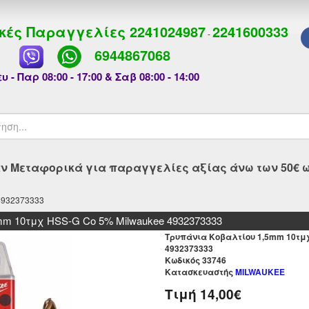
κές Παραγγελίες
2241024987
2241600333
-
6944867068
υ - Παρ 08:00 - 17:00 & Σαβ 08:00 - 14:00
 Μεταφορικά για παραγγελίες αξίας άνω των 50€ ως
4932373333
m 10τμχ HSS-G Co 5% Milwaukee 4932373333
Τρυπάνια Κοβαλτίου 1,5mm 10τμχ
4932373333
Kωδικός 33746
Κατασκευαστής
MILWAUKEE
Τιμή
14,00€