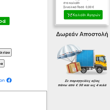
στο καλάθι
Συνολικό Ποσό 0,00 €
Καλάθι Αγορών
ρά
λτίου
να