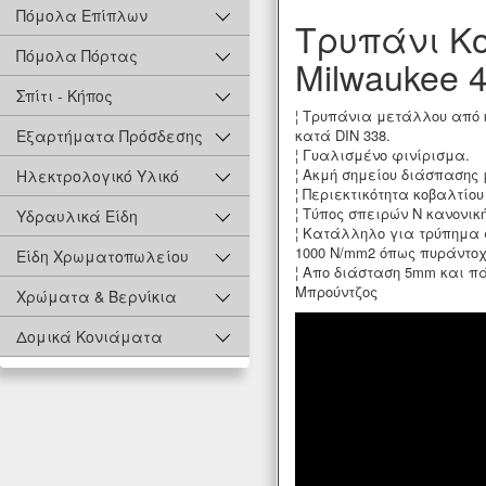
Πόμολα Επίπλων
Τρυπάνι Κ
Πόμολα Πόρτας
Milwaukee 
Σπίτι - Κήπος
¦ Τρυπάνια μετάλλου από 
κατά DIN 338.
Εξαρτήματα Πρόσδεσης
¦ Γυαλισμένο φινίρισμα.
¦ Ακμή σημείου διάσπασης
Ηλεκτρολογικό Υλικό
¦ Περιεκτικότητα κοβαλτίο
¦ Τύπος σπειρών Ν κανονικ
Υδραυλικά Είδη
¦ Κατάλληλο για τρύπημα
1000 N/mm2 όπως πυράντοχ
Είδη Χρωματοπωλείου
¦ Απο διάσταση 5mm και π
Μπρούντζος
Χρώματα & Βερνίκια
Δομικά Κονιάματα