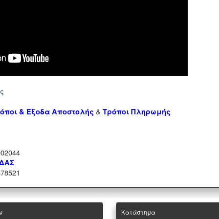
ής
&
όποι & Έξοδα Αποστολής
Τρόποι Πληρωμής
02044
ΑΔΑΣ
78521
ν
Κατάστημα