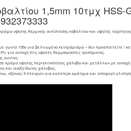
οβαλτίου 1,5mm 10τμχ HSS-
4932373333
κράμα υψηλής θερμικής αντίστασης κοβαλτίου και υψηλής ταχύτητ
 με γωνία 135ο για βελτιωμένο κεντράρισμα – δεν προαπαιτείτε \ κ
υ 5% για αντοχή στις υψηλές θερμοκρασίες τρυπήματος.
ής γωνίας.
 σε κράμα υψηλής περιεκτικότητας χάλυβα και μετάλλων με αντοχ
ος και ανοξείδωτος χάλυβας.
άνω, άξονας 3-πλευρών για καλύτερο κράτημα και αποφυγή γλιστρή