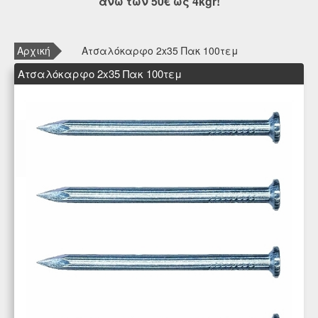
άνω των 50€ ως 4kgr!
Αρχική
Ατσαλόκαρφο 2x35 Πακ 100τεμ
Ατσαλόκαρφο 2x35 Πακ 100τεμ