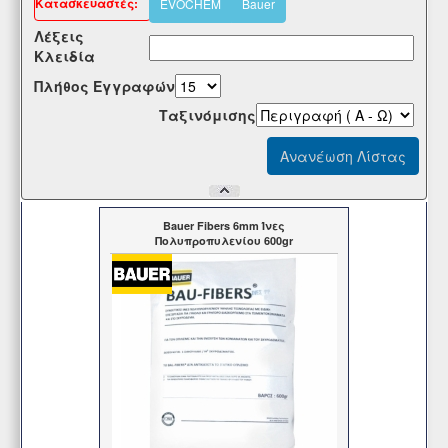
Kατασκευαστές:
EVOCHEM
Bauer
Λέξεις
Κλειδία
Πλήθος Εγγραφών
Tαξινόμισης
Bauer Fibers 6mm Ίνες
Πολυπροπυλενίου 600gr