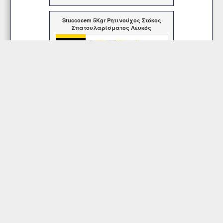
Stuccocem 5Kgr Ρητινούχος Στόκος
Σπατουλαρίσματος Λευκός
Τιμή
5,00€
Άμεσα Διαθέσιμο
Περισσότερα