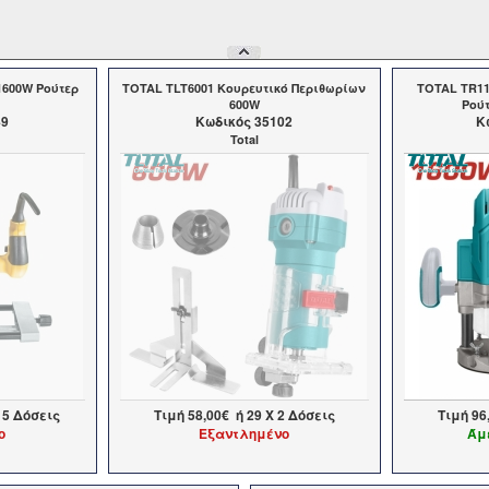
1600W Ρούτερ
TOTAL TLT6001 Κουρευτικό Περιθωρίων
TOTAL TR11
600W
Ρού
49
Kωδικός 35102
K
Total
 5 Δόσεις
Τιμή
58,00€
ή
29
X 2 Δόσεις
Τιμή
96
ο
Εξαντλημένο
Άμ