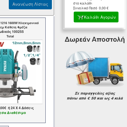
στο καλάθι
Συνολικό Ποσό 0,00 €
Καλάθι Αγορών
1216 1600W Ηλεκτρονικό
τερ Κάθετη Φρέζα
ωδικός 100255
Total
,00€
ή
24
X 4 Δόσεις
εσα Διαθέσιμο