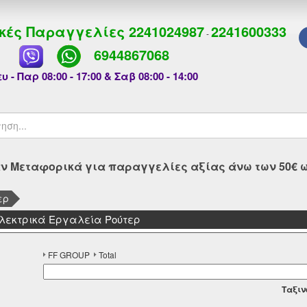
κές Παραγγελίες
2241024987
2241600333
-
6944867068
υ - Παρ 08:00 - 17:00 & Σαβ 08:00 - 14:00
 Μεταφορικά για παραγγελίες αξίας άνω των 50€ ως
ερ
Ηλεκτρικά Εργαλεία Ρούτερ
FF GROUP
Total
Tαξιν