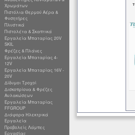
T
Χρωμάτων
Πιστόλια Θερμού Αέρα &
Φυσητήρες
Πλυστικά
Πιστολέτα & Σκαπτικά
Εργαλεία Μπαταρίας 20V
SKIL
Φρέζες & Πλάνες
Εργαλεία Μπαταρίας 4-
12V
Εργαλεία Μπαταρίας 16V -
20V
Δίδυμοι Τροχοί
Δισκοπρίονα & Φρέζες
Αυλακώσεων
Εργαλεία Μπαταρίας
FFGROUP
Διάφορα Ηλεκτρικά
Εργαλεία
Προβολείς Λάμπες
Εργασίας