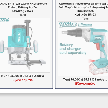
OTAL TR111226 2200W Ηλεκτρονικό
Κατσαβίδι Γυψοσανίδας Μπαταρ
Ρούτερ Κάθετη Φρέζα
Solo Χωρίς Μπαταρία & Φορτιστή To
Kωδικός 21524
TDSLI2042006
Kωδικός 35103
Total
Total
Τιμή
108,00€
ή
21.6
X 5 Δόσεις
Τιμή
76,00€
ή
25.33
X 3 Δόσεις
Εξαντλημένο
Εξαντλημένο