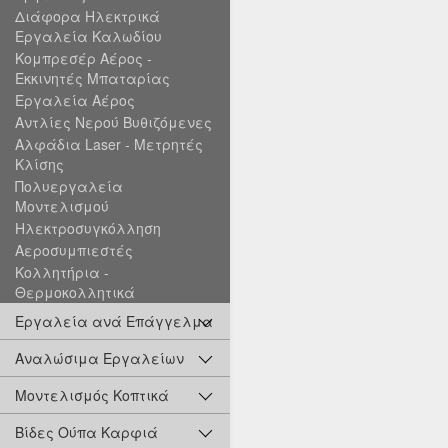
Διάφορα Ηλεκτρικά
Εργαλεία Καλωδίου
Κομπρεσέρ Αέρος -
Εκκινητές Μπαταρίας
Εργαλεία Αέρος
Αντλίες Νερού Βυθιζόμενες
Αλφάδια Laser - Μετρητές
Κλίσης
Πολυεργαλεία
Μοντελισμού
Ηλεκτροσυγκόλληση
Αεροσυμπιεστές
Κολλητήρια -
Θερμοκολλητικά
Εργαλεία ανά Επάγγελμα
Αναλώσιμα Εργαλείων
Μοντελισμός Κοπτικά
Βίδες Ούπα Καρφιά