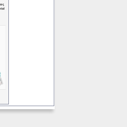
ίας
tal