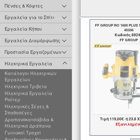
Πένσες & Κόφτες
Εργαλεία για το Σπίτι
FF GROUP RO 1600 PLUS 
Εργαλεία Κήπου
45336
Kωδικός 892
Εργαλεία Διαμόρφωσης
FF GROUP
Προστασία Εργαζομένων
Ηλεκτρικά Εργαλεία
Κατάλογοι Ηλεκτρικών
Εργαλείων
Ηλεκτρικά Τριβεία
Ηλεκτρικά Εργαλεία
Ρούτερ
Ηλεκτρικές Σέγες &
Σπαθοσέγες
Τιμή
119,00€
ή
23.8
X
Δραπανοκατσάβιδα &
Εξαντλημέν
Ηλεκτρικά Δράπανα
Γωνιακοί Τροχοί
Αναδευτήρες Κονιαμάτων &