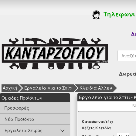
Τηλεφωνι
Δε
Δωρεάν
Αρχική
Εργαλεία για το Σπίτι
Κλειδιά Άλλεν
Εργαλεία για το Σπίτι -
Oμαδες Προϊόντων
Κ
Προσφορές
Νέα Προϊόντα
Kατασκευαστές:
Λέξεις Κλειδία
Εργαλεία Χειρός