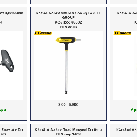
SW-8,0x190mm
Κλειδί Αλλεν Μπίλιας Λαβή Ταφ FF
Κλειδιά Αλ
GROUP
04
Kωδικός 88632
K
FF GROUP
3,00 - 5,90€
ιμο
Άμ
 Σουγιάς Σετ
Κλειδιά Αλλεν Πολύ Μακρυά Σετ 9τεμ
Κλειδιά Αλ
4762
FF Group 34758