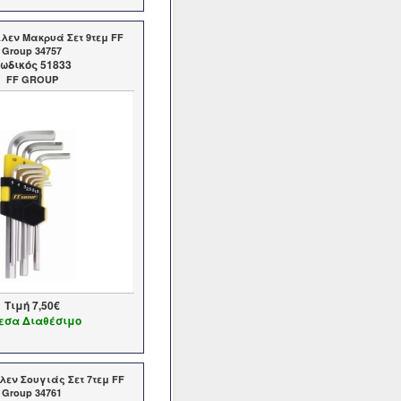
λεν Μακρυά Σετ 9τεμ FF
Group 34757
ωδικός 51833
FF GROUP
Τιμή
7,50€
εσα Διαθέσιμο
λεν Σουγιάς Σετ 7τεμ FF
Group 34761