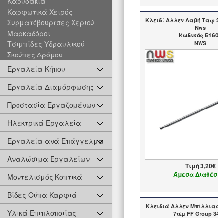
Καρυδάκια
Καρφωτικά Χειρός
Κλειδί Αλλεν Λαβή Ταφ 
Συρματόβουρτσες Χεριού
Nws
Μαρκαδόροι
Kωδικός 516
Τσιμπίδες Υδραυλικού
NWS
Σκούπες Δρόμου
Εργαλεία Κήπου
Εργαλεία Διαμόρφωσης
Προστασία Εργαζομένων
Ηλεκτρικά Εργαλεία
Εργαλεία ανά Επάγγελμα
Αναλώσιμα Εργαλείων
Τιμή
3,20€
Άμεσα Διαθέσ
Μοντελισμός Κοπτικά
Βίδες Ούπα Καρφιά
Κλειδιά Αλλεν Μπίλλιας
Υλικά Επιπλοποιίας
7τεμ FF Group 3