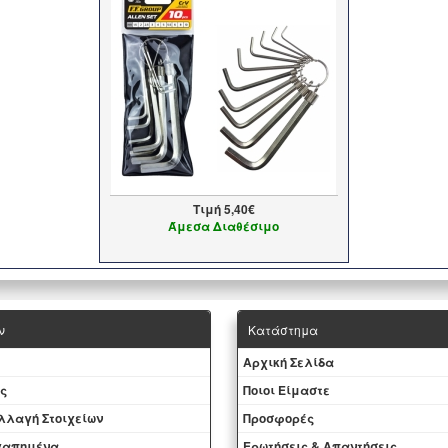
Τιμή
5,40€
Άμεσα Διαθέσιμο
ν
Κατάστημα
Aρχική Σελίδα
ς
Ποιοι Είμαστε
Aλλαγή Στοιχείων
Προσφορές
αγαπημένα
Ερωτήσεις & Απαντήσεις