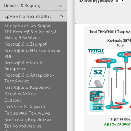
Πλήθος Εγγραφών
Πένσες & Κόφτες
Εργαλεία για το Σπίτι
Σετ Εργαλείων Χειρός
ΣΕΤ Κατσαβίδια Χειρός &
Total THHW80816 Ταφ Αλ
Μύτες Βιδολόγου
Kωδικός 357
Κατσαβίδια Σταυρού
Total
Κατσαβίδια Ηλεκτρολόγου
VDE
Κατσαβίδια Ισια &
Αυτόματα
Κατσαβίδια Αστεράκια-
Τετράγωνα
Κατσαβίδια Καρυδάκι
Κλειδιά Άλλεν
Ξύστρες
Γαλλικά Σωληνωτά
Γερμανικά Πολύγωνα
Καστάνιες Καρυδάκια
Τιμή
14,00€
Άμεσα Διαθέσ
Σετ Καστάνιες με