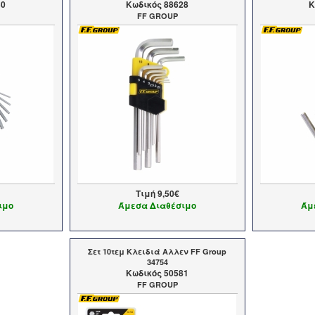
30
Kωδικός 88628
K
FF GROUP
Τιμή
9,50€
ιμο
Άμεσα Διαθέσιμο
Άμ
Σετ 10τεμ Κλειδιά Αλλεν FF Group
34754
Kωδικός 50581
FF GROUP