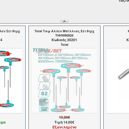
Tαξιν
λεν Σετ 8τμχ
Total Ταφ Αλλεν Μπίλλιας Σετ 8τμχ
THHW80826
44
Kωδικός 35201
K
Total
15,00€
ιμο
Τιμή
14,00€
Εξαντλημένο