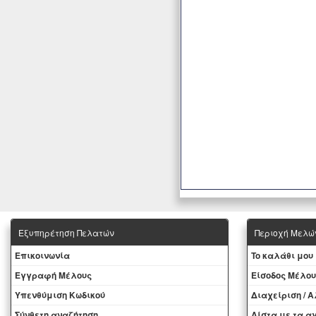
Εξυπηρέτηση Πελατών
Περιοχή Mελώ
Eπικοινωνία
To καλάθι μου
Εγγραφή Μέλους
Eίσοδος Μέλου
Yπενθύμιση Κωδικού
Διαχείριση / 
Σύνθετη αναζήτηση
Λίστα με τα 