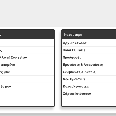
ν
Κατάστημα
Aρχική Σελίδα
ς
Ποιοι Είμαστε
Aλλαγή Στοιχείων
Προσφορές
αγαπημένα
Ερωτήσεις & Απαντήσεις
ες μου
Συμβουλές & Λύσεις
Νέα Προιόντα
ές μου
Kατασκευαστές
Χάρτης Ιστότοπου