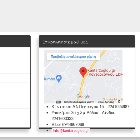
Επικοινωνήστε μαζί μας
Κεντρικό: Αλ.Παπάγου 15
-
2241024987
Υποκ/μα: 3ο χλμ Ρόδου - Λίνδου
2241600333
Viber 6944867068
info
@
kantarzoglou
.
gr