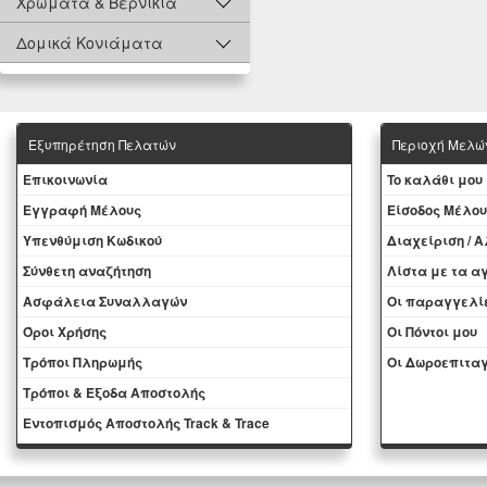
Χρώματα & Βερνίκια
Δομικά Κονιάματα
Εξυπηρέτηση Πελατών
Περιοχή Mελώ
Eπικοινωνία
To καλάθι μου
Εγγραφή Μέλους
Eίσοδος Μέλου
Yπενθύμιση Κωδικού
Διαχείριση / 
Σύνθετη αναζήτηση
Λίστα με τα 
Ασφάλεια Συναλλαγών
Oι παραγγελί
Όροι Χρήσης
Οι Πόντοι μου
Τρόποι Πληρωμής
Oι Δωροεπιταγ
Τρόποι & Έξοδα Αποστολής
Εντοπισμός Αποστολής Track & Trace