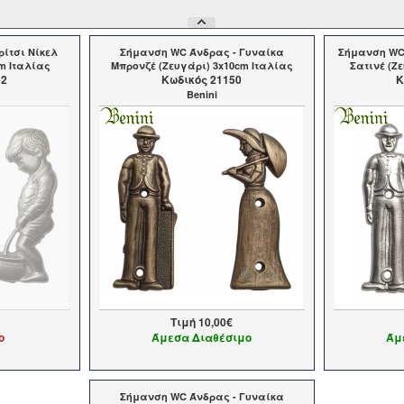
ίτσι Νίκελ
Σήμανση WC Άνδρας - Γυναίκα
Σήμανση WC 
cm Ιταλίας
Μπρονζέ (Ζευγάρι) 3x10cm Ιταλίας
Σατινέ (Ζ
52
Kωδικός 21150
K
Benini
Τιμή
10,00€
ο
Άμεσα Διαθέσιμο
Άμ
Σήμανση WC Άνδρας - Γυναίκα