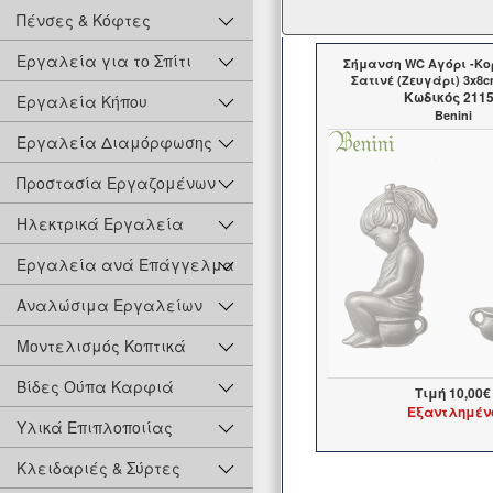
Πένσες & Κόφτες
Εργαλεία για το Σπίτι
Σήμανση WC Αγόρι -Κορ
Σατινέ (Ζευγάρι) 3x8
Kωδικός 211
Εργαλεία Κήπου
Benini
Εργαλεία Διαμόρφωσης
Προστασία Εργαζομένων
Ηλεκτρικά Εργαλεία
Εργαλεία ανά Επάγγελμα
Αναλώσιμα Εργαλείων
Μοντελισμός Κοπτικά
Βίδες Ούπα Καρφιά
Τιμή
10,00€
Εξαντλημέν
Υλικά Επιπλοποιίας
Κλειδαριές & Σύρτες