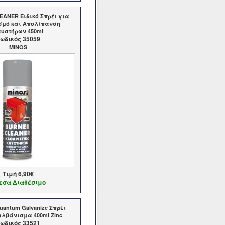
ANER Eιδικό Σπρέι για
σμό και Απολίπανση
υστήρων 450ml
ωδικός 35059
MINOS
Τιμή
6,90€
εσα Διαθέσιμο
Quantum Galvanize Σπρέι
λβάνισμα 400ml Zinc
ωδικός 33521