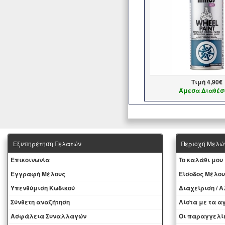
Τιμή
4,90€
Άμεσα Διαθέσ
Εξυπηρέτηση Πελατών
Περιοχή Mελώ
Eπικοινωνία
To καλάθι μου
Εγγραφή Μέλους
Eίσοδος Μέλου
Yπενθύμιση Κωδικού
Διαχείριση / 
Σύνθετη αναζήτηση
Λίστα με τα 
Ασφάλεια Συναλλαγών
Oι παραγγελί