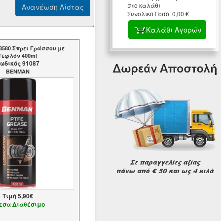
στο καλάθι
Συνολικό Ποσό 0,00 €
Καλάθι Αγορών
580 Σπρει Γράσσου με
Τεφλόν 400ml
ωδικός 91087
BENMAN
Τιμή
5,90€
εσα Διαθέσιμο