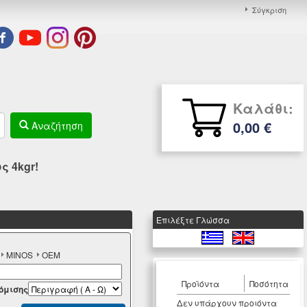
Σύγκριση
Καλάθι:
0,00 €
Αναζήτηση
 4kgr!
Eπιλέξτε Γλώσσα
MINOS
OEM
Προϊόντα
Ποσότητα
όμισης
Δεν υπάρχουν προιόντα