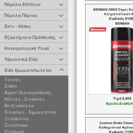
Πόμολα Επίπλων
BENMAN 28603 Σπρει Κ
Κλιματιστικών 4
Πόμολα Πόρτας
Kωδικός 910
BENMAN
Σπίτι - Κήπος
Εξαρτήματα Πρόσδεσης
Ηλεκτρολογικό Υλικό
Υδραυλικά Είδη
Είδη Χρωματοπωλείου
Ταινίες
Στόκοι
Αφροί Πολυουρεθάνης
Τιμή
8,90€
Κόλλες - Σιλικόνες
Άμεσα Διαθέσ
Βενζινόκολλα
Σιλικόνες - Σφραγιστικά
Ξυλόκολλα
Cosmos Brake Cleane
Ξυλόστοκοι
Καθαριστικό Φρένω
Στίλβωση
Kωδικός 219