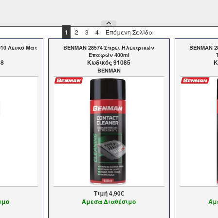
1
2
3
4
Επόμενη Σελίδα
010 Λευκό Ματ
BENMAN 28574 Σπρει Ηλεκτρικών
BENMAN 28
Επαφών 400ml
88
Kωδικός 91085
K
BENMAN
Τιμή
4,90€
ιμο
Άμεσα Διαθέσιμο
Άμ