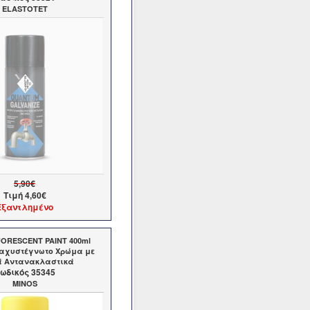
ELASTOTET
5,90€
Τιμή
4,60€
Εξαντλημένο
ORESCENT PAINT 400ml
Ταχυστέγνωτο Χρώμα με
ά Αντανακλαστικά
ωδικός 35345
MINOS