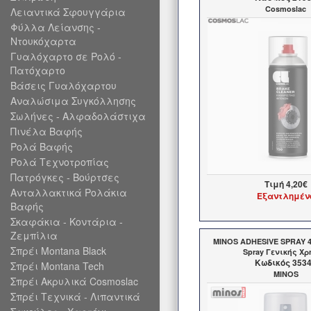
Cosmoslac
Λειαντικά Σφουγγάρια
Φύλλα Λείανσης -
Ντουκόχαρτα
Γυαλόχαρτο σε Ρολό -
Πατόχαρτο
Βάσεις Γυαλόχαρτου
Αναλώσιμα Συγκόλλησης
Σωλήνες - Αλφαδολάστιχα
Πινέλα Βαφής
Ρολά Βαφής
Ρολά Τεχνοτροπίας
Πατρόγκες - Βούρτσες
Τιμή
4,20€
Ανταλλακτικά Ρολάκια
Εξαντλημέν
Βαφής
Σκαφάκια - Κοντάρια -
Ζεμπίλια
MINOS ADHESIVE SPRAY 
Σπρέι Montana Black
Spray Γενικής Χ
Kωδικός 353
Σπρέι Montana Tech
MINOS
Σπρέι Ακρυλικά Cosmoslac
Σπρέι Τεχνικά - Λιπαντικά