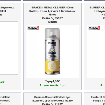
αθαριστικό
BRAKE & METAL CLEANER 400ml
BURNER CLE
00ml
Καθαριστικό Φρένων & Μετάλλων
Καθαρι
86
Minos
Κα
Kωδικός 35187
K
MINOS
Τιμή
4,80€
ιμο
Άμεσα Διαθέσιμο
Άμ
r 400ml
Cosmos Sealer 500ml Μαύρο
Elastotet 
ν Νο750
Ελαστομερές Μονωτικό Νο260
Ψυχρό Γα
31
Kωδικός 21932
K