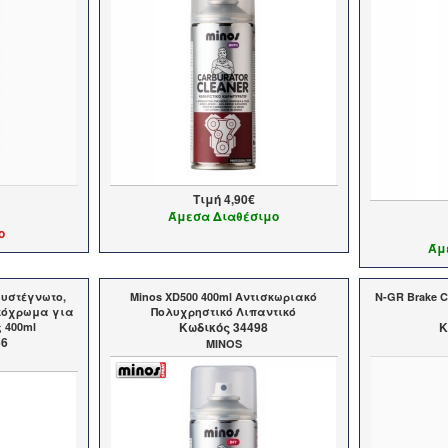
Τιμή
4,90€
Άμεσα Διαθέσιμο
ο
Άμ
υστέγνωτο,
Minos XD500 400ml Αντισκωριακό
N-GR Brake C
ικόχρωμα για
Πολυχρηστικό Λιπαντικό
Kωδικός 34498
K
 400ml
56
MINOS