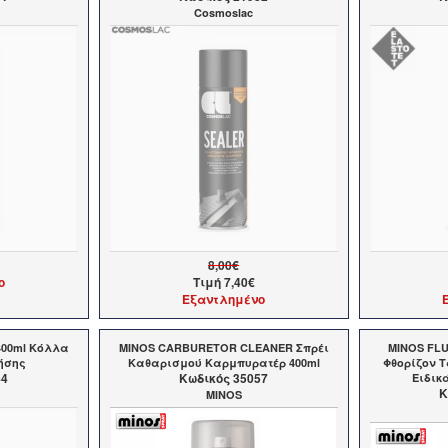
Cosmoslac
8,00€
ο
Τιμή
7,40€
Εξαντλημένο
400ml Κόλλα
MINOS CARBURETOR CLEANER Σπρέι
MINOS FLU
ρήσης
Καθαρισμού Καρμπυρατέρ 400ml
Φθορίζον 
44
Kωδικός 35057
Ειδικ
K
MINOS