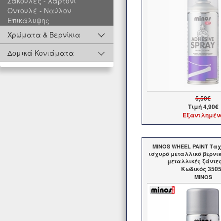
Σακούλες - Χαρτόνι
Οντουλέ - Ναύλον
Επικάλυψης
Χρώματα & Βερνίκια
Δομικά Κονιάματα
5,50€
Τιμή
4,90€
Εξαντλημέν
MINOS WHEEL PAINT Ταχ
ισχυρό μεταλλικό βερν
μεταλλικές ζάντες
Kωδικός 350
MINOS