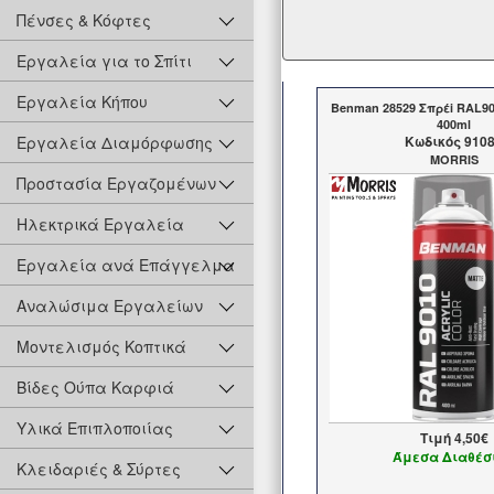
Πένσες & Κόφτες
Εργαλεία για το Σπίτι
Εργαλεία Κήπου
Benman 28529 Σπρέi RAL9
400ml
Εργαλεία Διαμόρφωσης
Kωδικός 910
MORRIS
Προστασία Εργαζομένων
Ηλεκτρικά Εργαλεία
Εργαλεία ανά Επάγγελμα
Αναλώσιμα Εργαλείων
Μοντελισμός Κοπτικά
Βίδες Ούπα Καρφιά
Υλικά Επιπλοποιίας
Τιμή
4,50€
Άμεσα Διαθέσ
Κλειδαριές & Σύρτες