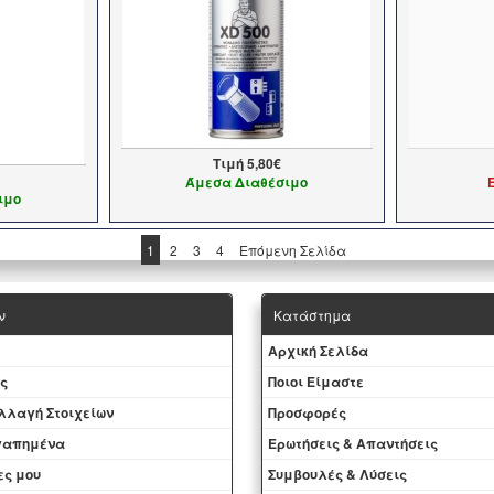
Τιμή
5,80€
Άμεσα Διαθέσιμο
ιμο
1
2
3
4
Επόμενη Σελίδα
ν
Κατάστημα
Aρχική Σελίδα
ς
Ποιοι Είμαστε
Aλλαγή Στοιχείων
Προσφορές
αγαπημένα
Ερωτήσεις & Απαντήσεις
ες μου
Συμβουλές & Λύσεις