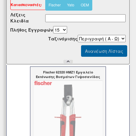
Kατασκευαστές:
Fischer
Yato
OEM
Λέξεις
Κλειδία
Πλήθος Εγγραφών
Tαξινόμισης
Fischer 62320 HMZ1 Εργαλείο
Εκτόνωσης Βυσμάτων Γυψοσανίδας