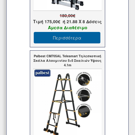
180,00€
Τιμή
175,00€
ή
21.88
X 8 Δόσεις
Άμεσα Διαθέσιμο
Περισσότερα
Palbest CM705AL Telesmart Τηλεσκοπική
Σκάλα Αλουμινίου 5+5 Σκαλιών Ύψους
4.1m