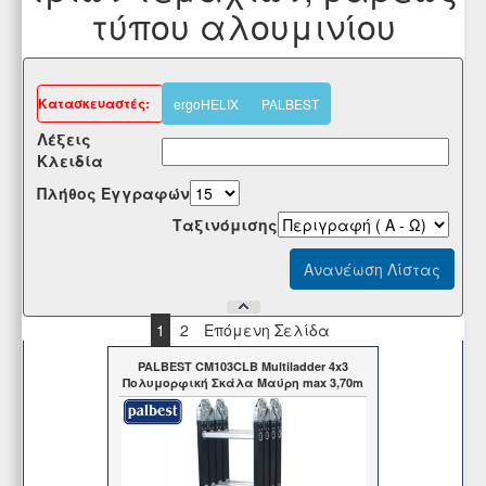
τύπου αλουμινίου
Kατασκευαστές:
ergoHELIX
PALBEST
Λέξεις
Κλειδία
Πλήθος Εγγραφών
Tαξινόμισης
1
2
Επόμενη Σελίδα
PALBEST CM103CLB Multiladder 4x3
Πολυμορφική Σκάλα Μαύρη max 3,70m