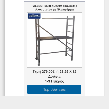
PALBEST Multi AC200M Σκαλωσιά
Αλουμινίου με Πλατφόρμα
Τιμή
279,00€
ή
23.25
X 12
Δόσεις
1-3 Ημέρες
Περισσότερα
PALBEST Telesmart Τηλεσκοπική Σκάλα
3,50μ