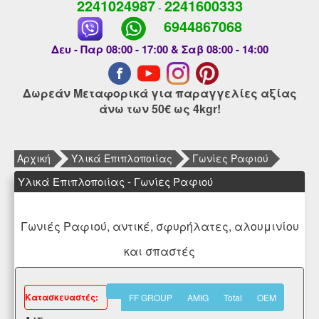
2241024987
2241600333
-
6944867068
Δευ - Παρ 08:00 - 17:00 & Σαβ 08:00 - 14:00
Δωρεάν Μεταφορικά για παραγγελίες αξίας
άνω των 50€ ως 4kgr!
Αρχική
Υλικά Επιπλοποιίας
Γωνίες Ραφιού
Υλικά Επιπλοποιίας - Γωνίες Ραφιού
Γωνιές Ραφιού, αντικέ, σφυρήλατες, αλουμινίου
και σπαστές
Kατασκευαστές:
FF GROUP
AMIG
Total
OEM