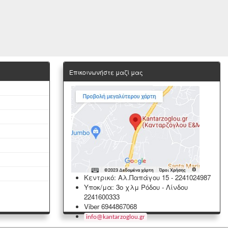
Επικοινωνήστε μαζί μας
Κεντρικό: Αλ.Παπάγου 15
-
2241024987
Υποκ/μα: 3ο χλμ Ρόδου - Λίνδου
2241600333
Viber 6944867068
info
@
kantarzoglou
.
gr