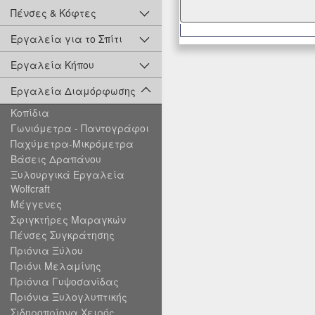
Πένσες & Κόφτες
Εργαλεία για το Σπίτι
Εργαλεία Κήπου
Εργαλεία Διαμόρφωσης
Κοπίδια
Γωνιόμετρα - Παντογράφοι
Παχύμετρα-Μικρόμετρα
Βάσεις Δραπάνου
Ξυλουργικά Εργαλεία
Wolfcraft
Μέγγενες
Σφιγκτήρες Μαραγκών
Πένσες Συγκράτησης
Πριόνια Ξύλου
Πριόνι Μελαμίνης
Πριόνια Γυψοσανίδας
Πριόνια Ξυλογλυπτικής
Σιδηροπρίονα Χειρός