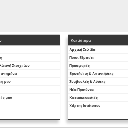
ν
Κατάστημα
Aρχική Σελίδα
ς
Ποιοι Είμαστε
Aλλαγή Στοιχείων
Προσφορές
αγαπημένα
Ερωτήσεις & Απαντήσεις
ες μου
Συμβουλές & Λύσεις
Νέα Προιόντα
ές μου
Kατασκευαστές
Χάρτης Ιστότοπου