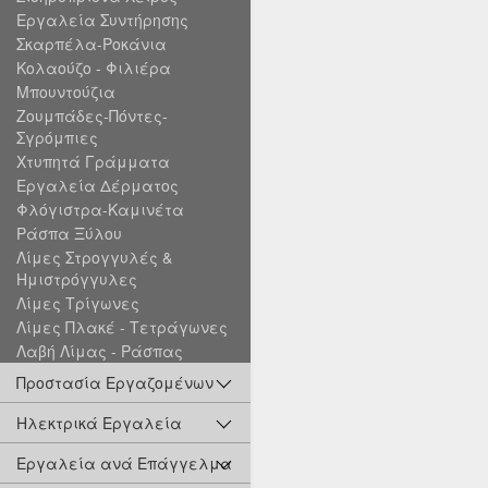
Εργαλεία Συντήρησης
Σκαρπέλα-Ροκάνια
Κολαούζο - Φιλιέρα
Μπουντούζια
Ζουμπάδες-Πόντες-
Σγρόμπιες
Χτυπητά Γράμματα
Εργαλεία Δέρματος
Φλόγιστρα-Καμινέτα
Ράσπα Ξύλου
Λίμες Στρογγυλές &
Ημιστρόγγυλες
Λίμες Τρίγωνες
Λίμες Πλακέ - Τετράγωνες
Λαβή Λίμας - Ράσπας
Προστασία Εργαζομένων
Ηλεκτρικά Εργαλεία
Εργαλεία ανά Επάγγελμα