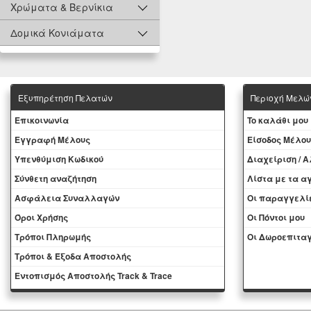
Χρώματα & Βερνίκια
Δομικά Κονιάματα
Εξυπηρέτηση Πελατών
Περιοχή Mελώ
Eπικοινωνία
To καλάθι μου
Εγγραφή Μέλους
Eίσοδος Μέλου
Yπενθύμιση Κωδικού
Διαχείριση / 
Σύνθετη αναζήτηση
Λίστα με τα 
Ασφάλεια Συναλλαγών
Oι παραγγελί
Όροι Χρήσης
Οι Πόντοι μου
Τρόποι Πληρωμής
Oι Δωροεπιταγ
Τρόποι & Έξοδα Αποστολής
Εντοπισμός Αποστολής Track & Trace