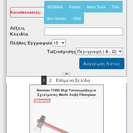
BENMAN
Kapriol
Maco Tools
Total
Kατασκευαστές:
Bax Garden
OEM
Λέξεις
Κλειδία
Πλήθος Εγγραφών
Tαξινόμισης
1
2
Επόμενη Σελίδα
Benman 71993 3Kgr Τσεκουρόβαρια
Σχισίματος Merlin Λαβή Fiberglass