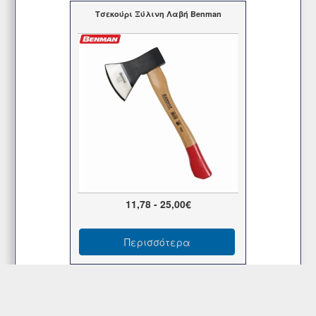
Τσεκούρι Ξύλινη Λαβή Benman
11,78 - 25,00€
Περισσότερα
Τσεκούρι Σχισίματος Ξύλινη Λαβή