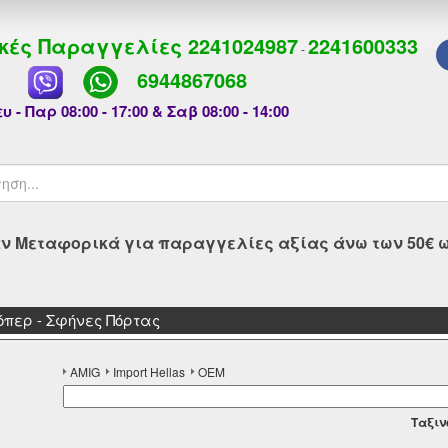
κές Παραγγελίες
2241024987
2241600333
-
6944867068
υ - Παρ 08:00 - 17:00 & Σαβ 08:00 - 14:00
 Μεταφορικά για παραγγελίες αξίας άνω των 50€ ως
τόπερ - Σφήνες Πόρτας
AMIG
Import Hellas
OEM
Tαξιν