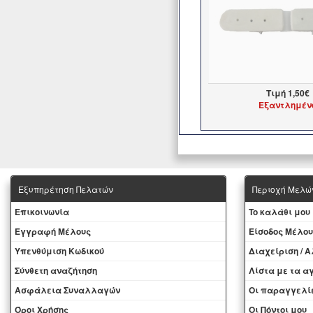
Τιμή
1,50€
Εξαντλημέν
Εξυπηρέτηση Πελατών
Περιοχή Mελώ
Eπικοινωνία
To καλάθι μου
Εγγραφή Μέλους
Eίσοδος Μέλου
Yπενθύμιση Κωδικού
Διαχείριση / 
Σύνθετη αναζήτηση
Λίστα με τα 
Ασφάλεια Συναλλαγών
Oι παραγγελί
Όροι Χρήσης
Οι Πόντοι μου