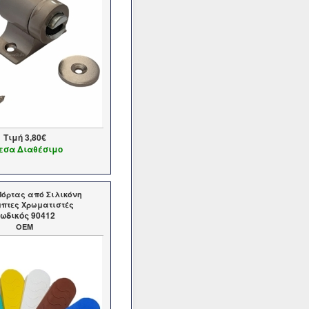
Τιμή
3,80€
εσα Διαθέσιμο
όρτας από Σιλικόνη
πτες Χρωματιστές
ωδικός 90412
OEM