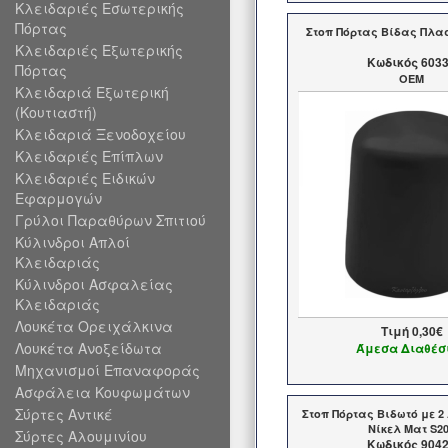
Κλειδαριές Εσωτερικής
Πόρτας
Στοπ Πόρτας Βίδας Πλα
Κλειδαριές Εξωτερικής
Kωδικός 603
Πόρτας
OEM
Κλειδαριά Εξωτερική
(Κουτιαστή)
Κλειδαριά Ξενοδοχείου
Κλειδαριές Επίπλων
Κλειδαριές Ειδικών
Εφαρμογών
Γρύλοι Παραθύρων Σπιτιού
Κύλινδροι Απλοί
Κλειδαριάς
Κύλινδροι Ασφαλείας
Κλειδαριάς
Λουκέτα Ορειχάλκινα
Τιμή
0,30€
Λουκέτα Ανοξείδωτα
Άμεσα Διαθέσ
Μηχανισμοί Επαναφοράς
Ασφάλεια Κουφωμάτων
Σύρτες Αντικέ
Στοπ Πόρτας Βιδωτό με 2
Νίκελ Ματ S2
Σύρτες Αλουμινίου
Kωδικός 904