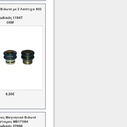
 Βιδωτό με 2 Λάστιχα Φ22
ωδικός 11947
OEM
6,50€
τας Μαγνητικό Βιδωτό
ίτερος MB171004
ωδικός 32996