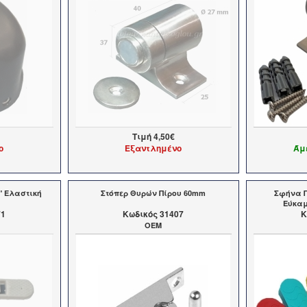
Τιμή
4,50€
ο
Εξαντλημένο
Άμ
" Ελαστική
Στόπερ Θυρών Πίρου 60mm
Σφήνα Π
Εύκαμ
71
Kωδικός 31407
K
OEM