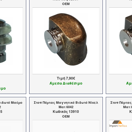
OEM
Τιμή
7,90€
Άμεσα Διαθέσιμο
Άμ
ιμο
Βιδωτό Μαύρο
Στοπ Πόρτας Μαγνητικό Βιδωτό Νίκελ
Στοπ Πόρτας
2
Ματ 6042
Ματ I
95
Kωδικός 13910
K
OEM