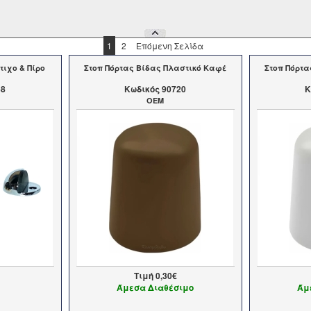
1
2
Επόμενη Σελίδα
τιχο & Πίρο
Στοπ Πόρτας Βίδας Πλαστικό Καφέ
Στοπ Πόρτα
68
Kωδικός 90720
K
OEM
Τιμή
0,30€
Άμεσα Διαθέσιμο
Άμ