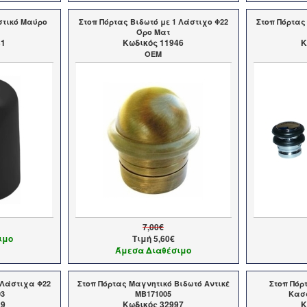
στικό Μαύρο
Στοπ Πόρτας Βιδωτό με 1 Λάστιχο Φ22
Στοπ Πόρτας
Όρο Ματ
31
Kωδικός 11946
K
OEM
7,00€
ιμο
Τιμή
5,60€
Άμεσα Διαθέσιμο
 Λάστιχα Φ22
Στοπ Πόρτας Μαγνητικό Βιδωτό Αντικέ
Στοπ Πόρ
03
MB171005
Κασσ
29
Kωδικός 32997
K