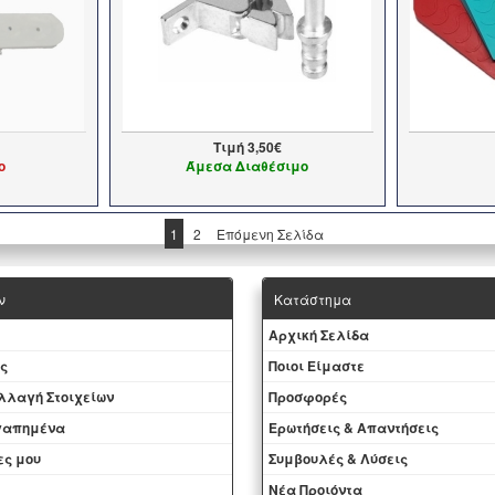
Τιμή
3,50€
ο
Άμεσα Διαθέσιμο
1
2
Επόμενη Σελίδα
ν
Κατάστημα
Aρχική Σελίδα
ς
Ποιοι Είμαστε
Aλλαγή Στοιχείων
Προσφορές
αγαπημένα
Ερωτήσεις & Απαντήσεις
ες μου
Συμβουλές & Λύσεις
Νέα Προιόντα