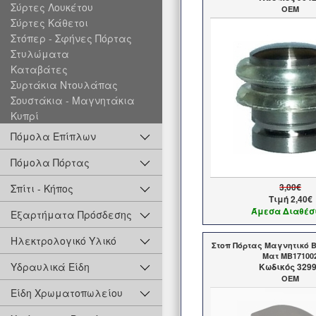
Σύρτες Λουκέτου
OEM
Σύρτες Κάθετοι
Στόπερ - Σφήνες Πόρτας
Στυλώματα
Καταβάτες
Συρτάκια Ντουλάπας
Σουστάκια - Μαγνητάκια
Κυπρί
Πόμολα Επίπλων
Πόμολα Πόρτας
3,00€
Σπίτι - Κήπος
Τιμή
2,40€
Άμεσα Διαθέσ
Εξαρτήματα Πρόσδεσης
Ηλεκτρολογικό Υλικό
Στοπ Πόρτας Μαγνητικό 
Ματ MB17100
Υδραυλικά Είδη
Kωδικός 329
OEM
Είδη Χρωματοπωλείου