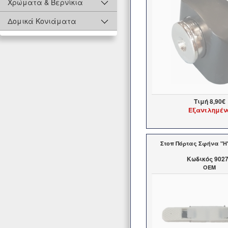
Χρώματα & Βερνίκια
Δομικά Κονιάματα
Τιμή
8,90€
Εξαντλημέν
Στοπ Πόρτας Σφήνα "Η
Kωδικός 902
OEM