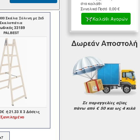
στο καλάθι
Συνολικό Ποσό 0,00 €
000 Σκάλα Ξύλινη με 2x5
Καλάθι Αγορών
Σκαλοπάτια
ωδικός 33189
PALBEST
00€
ή
21.33
X 3 Δόσεις
Εξαντλημένο
x7