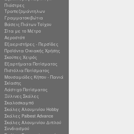
Πιάστρες
Τραπεζομάντηλων
Γραμματοκιβώτια
Βάσεις Πιάτων Τοίχου
Σίτα με το Μέτρο
Αεροστόπ
Εξαεριστήρες - Περσίδες
Προϊόντα Οικιακής Χρήσης
Σκούπες Χειρός
Εξαρτήματα Ποτίσματος
Πιστόλια Ποτίσματος
Μουσαμάδες Κήπου - Πανιά
Σκίασης
Λάστιχο Ποτίσματος
Ξύλινες Σκάλες
Σκαλοσκαμπό
Σκάλες Αλουμινίου Hobby
Σκάλες Palbest Advance
Σκάλες Αλουμινίου Διπλού
Συνδιασμού