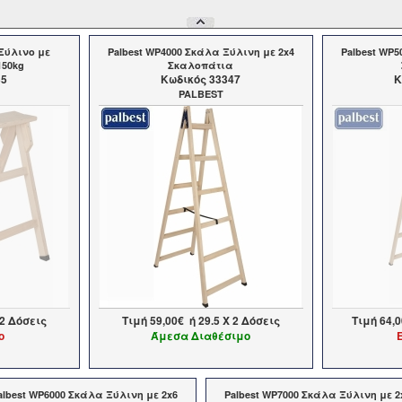
 Ξύλινο με
Palbest WP4000 Σκάλα Ξύλινη με 2x4
Palbest WP5
150kg
Σκαλοπάτια
35
Kωδικός 33347
K
PALBEST
2 Δόσεις
Τιμή
59,00€
ή
29.5
X 2 Δόσεις
Τιμή
64,
ο
Άμεσα Διαθέσιμο
albest WP6000 Σκάλα Ξύλινη με 2x6
Palbest WP7000 Σκάλα Ξύλινη με 2