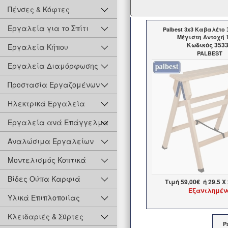
Πένσες & Κόφτες
Εργαλεία για το Σπίτι
Palbest 3x3 Καβαλέτο
Μέγιστη Αντοχή 
Kωδικός 353
Εργαλεία Κήπου
PALBEST
Εργαλεία Διαμόρφωσης
Προστασία Εργαζομένων
Ηλεκτρικά Εργαλεία
Εργαλεία ανά Επάγγελμα
Αναλώσιμα Εργαλείων
Μοντελισμός Κοπτικά
Βίδες Ούπα Καρφιά
Τιμή
59,00€
ή
29.5
X 
Εξαντλημέν
Υλικά Επιπλοποιίας
Κλειδαριές & Σύρτες
P