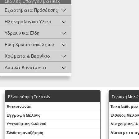
Σκάλες Επαγγελματικές
Εξαρτήματα Πρόσδεσης
Ηλεκτρολογικό Υλικό
Υδραυλικά Είδη
Είδη Χρωματοπωλείου
Χρώματα & Βερνίκια
Δομικά Κονιάματα
Εξυπηρέτηση Πελατών
Περιοχή Mελώ
Eπικοινωνία
To καλάθι μου
Εγγραφή Μέλους
Eίσοδος Μέλου
Yπενθύμιση Κωδικού
Διαχείριση / 
Σύνθετη αναζήτηση
Λίστα με τα 