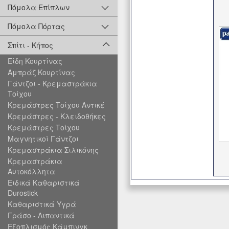
Πόμολα Επίπλων
Πόμολα Πόρτας
Σπίτι - Κήπος
Είδη Κουρτίνας
Αμπράζ Κουρτίνας
Γάντζοι - Κρεμαστράκια
Τοίχου
Κρεμάστρες Τοίχου Αντικέ
Κρεμάστρες - Κλειδοθήκες
Κρεμάστρες Τοίχου
Μαγνητικοί Γάντζοι
Κρεμαστράκια Σιλικόνης
Κρεμαστράκια
Αυτοκόλλητα
Ειδικά Καθαριστικά
Durostick
Καθαριστικά Υγρά
Γράσο - Λιπαντικά
Εξοπλισμός Κάμπινγκ