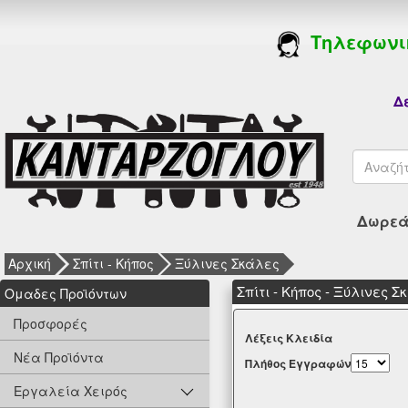
Τηλεφωνι
Δε
Δωρεάν
Αρχική
Σπίτι - Κήπος
Ξύλινες Σκάλες
Σπίτι - Κήπος - Ξύλινες 
Oμαδες Προϊόντων
Προσφορές
Λέξεις Κλειδία
Νέα Προϊόντα
Πλήθος Εγγραφών
Εργαλεία Χειρός