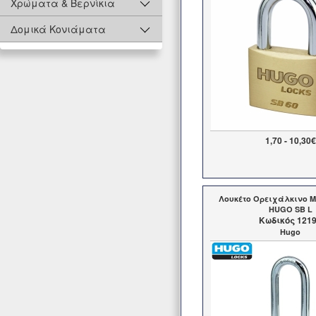
Χρώματα & Βερνίκια
Δομικά Κονιάματα
1,70 - 10,30€
Λουκέτο Ορειχάλκινο 
HUGO SB L
Kωδικός 121
Hugo