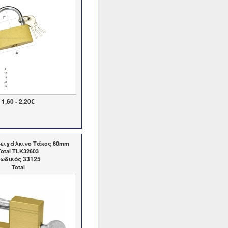
1,60 - 2,20€
ρειχάλκινο Τάκος 60mm
Total TLK32603
ωδικός 33125
Total