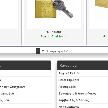
Τιμή
6,00€
Άμεσα Διαθέσιμο
Άμ
1
2
Επόμενη Σελίδα
ν
Κατάστημα
Aρχική Σελίδα
ς
Ποιοι Είμαστε
Aλλαγή Στοιχείων
Προσφορές
αγαπημένα
Ερωτήσεις & Απαντήσεις
ες μου
Συμβουλές & Λύσεις
Νέα Προιόντα