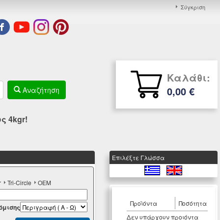
Σύγκριση
Καλάθι:
0,00 €
Αναζήτηση
 4kgr!
Eπιλέξτε Γλώσσα
r
Tri-Circle
OEM
Προϊόντα
Ποσότητα
όμισης
Δεν υπάρχουν προιόντα