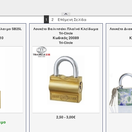
1
2
Επόμενη Σελίδα
ύλαιμο SB25L
Λουκέτο Βαλιτσάκι Πλαϊνό Κλείδωμα
Λουκέτο Δια
Tri-Circle
10
Kωδικός 20089
K
Tri-Circle
2,50 - 3,00€
ιμο