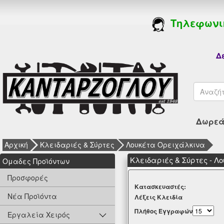
Τηλεφωνι
Δε
Δωρεάν
Αρχική
Κλειδαριές & Σύρτες
Λουκέτα Ορειχάλκινα
Κλειδαριές & Σύρτες - 
Oμαδες Προϊόντων
Προσφορές
Kατασκευαστές:
Νέα Προϊόντα
Λέξεις Κλειδία
Πλήθος Εγγραφών
Εργαλεία Χειρός