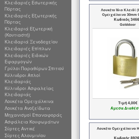
Κλειδαριές Εσωτερικής
Πόρτας
Λουκέτο Ίδιο Κλειδί (
Ορειχάλκινο 30mm 
Κλειδαριές Εξωτερικής
Kωδικός 346
Πόρτας
Golddoor
Κλειδαριά Εξωτερική
(Κουτιαστή)
Κλειδαριά Ξενοδοχείου
Κλειδαριές Επίπλων
Κλειδαριές Ειδικών
Εφαρμογών
Γρύλοι Παραθύρων Σπιτιού
Κύλινδροι Απλοί
Κλειδαριάς
Κύλινδροι Ασφαλείας
Κλειδαριάς
Λουκέτα Ορειχάλκινα
Τιμή
4,00€
Λουκέτα Ανοξείδωτα
Άμεσα Διαθέσ
Μηχανισμοί Επαναφοράς
Ασφάλεια Κουφωμάτων
Σύρτες Αντικέ
Λουκέτο Ορειχάλκινο
Σύρτες Αλουμινίου
Kωδικός 892