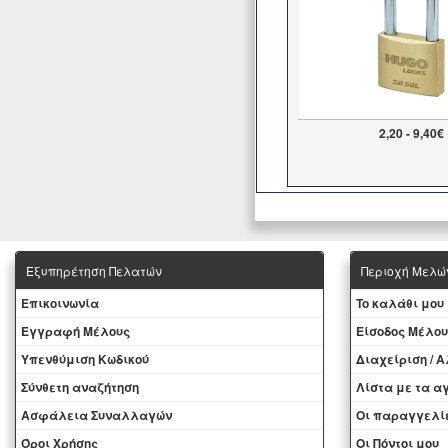
2,20 - 9,40€
Εξυπηρέτηση Πελατών
Περιοχή Mελώ
Eπικοινωνία
To καλάθι μου
Εγγραφή Μέλους
Eίσοδος Μέλου
Yπενθύμιση Κωδικού
Διαχείριση / 
Σύνθετη αναζήτηση
Λίστα με τα 
Ασφάλεια Συναλλαγών
Oι παραγγελί
Όροι Χρήσης
Οι Πόντοι μου