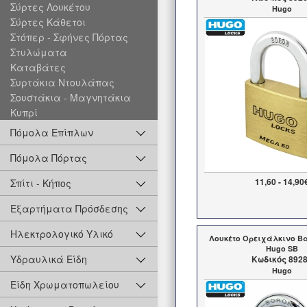
Σύρτες Λουκέτου
Hugo
Σύρτες Κάθετοι
Στόπερ - Σφήνες Πόρτας
Στυλώματα
Καταβάτες
Συρτάκια Ντουλάπας
Σουστάκια - Μαγνητάκια
Κυπρί
Πόμολα Επίπλων
Πόμολα Πόρτας
11,60 - 14,90
Σπίτι - Κήπος
Εξαρτήματα Πρόσδεσης
Ηλεκτρολογικό Υλικό
Λουκέτο Ορειχάλκινο Β
Hugo SB
Υδραυλικά Είδη
Kωδικός 892
Hugo
Είδη Χρωματοπωλείου