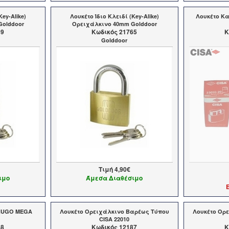
Key-Alike)
Λουκέτο Ίδιο Κλειδί (Key-Alike)
Λουκέτο Κ
Golddoor
Ορειχάλκινο 40mm Golddoor
69
Kωδικός 21765
K
Golddoor
Τιμή
4,90€
ιμο
Άμεσα Διαθέσιμο
 HUGO MEGA
Λουκέτο Ορειχάλκινο Βαρέως Τύπου
Λουκέτο Ορ
CISA 22010
68
Kωδικός 12187
K