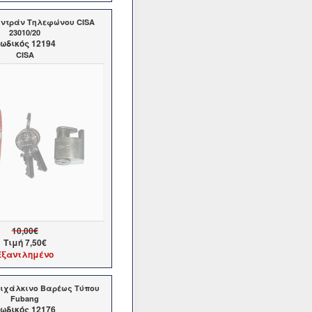
αντράν Τηλεφώνου CISA
23010/20
ωδικός 12194
CISA
10,00€
Τιμή
7,50€
Εξαντλημένο
ειχάλκινο Βαρέως Τύπου
Fubang
ωδικός 12176