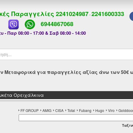
κές Παραγγελίες
2241024987
2241600333
-
6944867068
υ - Παρ 08:00 - 17:00 & Σαβ 08:00 - 14:00
 Μεταφορικά για παραγγελίες αξίας άνω των 50€ ως
Λουκέτα Ορειχάλκινα
FF GROUP
AMIG
CISA
Total
Fubang
Hugo
Viro
Golddoo
Tαξιν