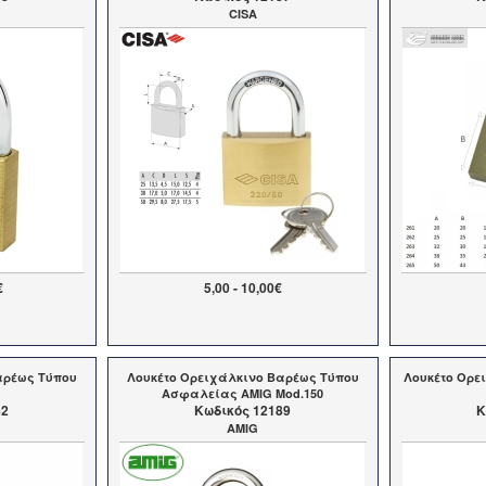
CISA
€
5,00 - 10,00€
αρέως Τύπου
Λουκέτο Ορειχάλκινο Βαρέως Τύπου
Λουκέτο Ορε
Ασφαλείας AMIG Mod.150
82
Kωδικός 12189
K
AMIG