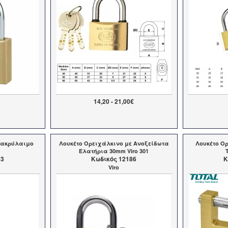
14,20 - 21,00€
Μακρύλαιμο
Λουκέτο Ορειχάλκινο με Ανοξείδωτα
Λουκέτο Ο
Ελατήρια 30mm Viro 301
93
Kωδικός 12186
K
Viro