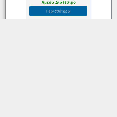
Άμεσα Διαθέσιμο
Περισσότερα
Κρίκος για Κουρτινόξυλα Μεταλλικός
Φ45 Χρυσό Γυαλιστερό για Φ25
Κουρτινόβεργα Import Hellas 36-9985
Τιμή
0,20€
Άμεσα Διαθέσιμο
Περισσότερα