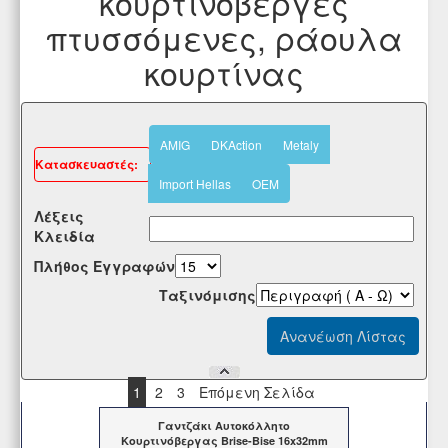
κουρτινόβεργες
πτυσσόμενες, ράουλα
κουρτίνας
AMIG
DKAction
Metaly
Kατασκευαστές:
Import Hellas
OEM
Λέξεις
Κλειδία
Πλήθος Εγγραφών
Tαξινόμισης
1
2
3
Επόμενη Σελίδα
Γαντζάκι Αυτοκόλλητο
Κουρτινόβεργας Brise-Bise 16x32mm