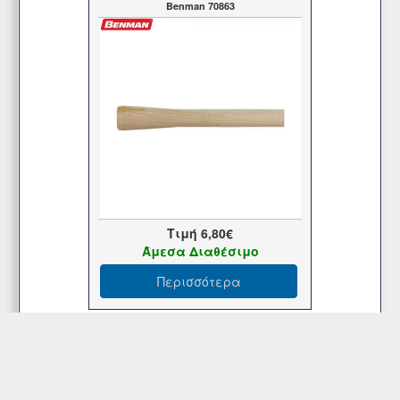
Benman 70863
Τιμή
6,80€
Άμεσα Διαθέσιμο
Περισσότερα
Στυλιάρι Τσουγκράνας 120cm x 28mm
Benman 17928