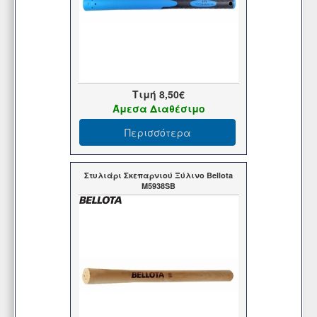
Τιμή
8,50€
Άμεσα Διαθέσιμο
Περισσότερα
Στυλιάρι Σκεπαρνιού Ξύλινο Bellota
M5938SB