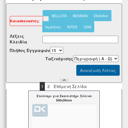
BELLOTA
BENMAN
DKAction
Kατασκευαστές:
Ιορδάνης
INTER
OEM
Λέξεις
Κλειδία
Πλήθος Εγγραφών
Tαξινόμισης
1
2
Επόμενη Σελίδα
Στυλίαρι για Σκαλιστήρι Ξύλινο
500x26mm