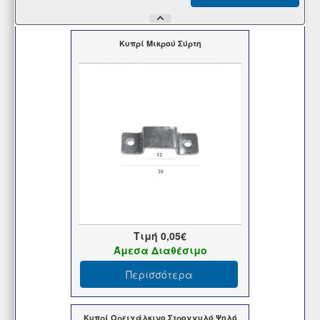
Κυπρί Μικρού Σύρτη
Τιμή
0,05€
Άμεσα Διαθέσιμο
Περισσότερα
Κυπρί Ορειχάλκινο Στρογγυλό Ψηλό