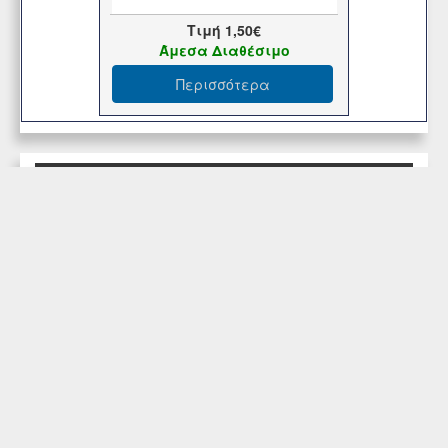
Τιμή
1,50€
Άμεσα Διαθέσιμο
Περισσότερα
Εξυπηρέτηση Πελατών
Περιοχή Mελών
Κατάστημα
Επικοινωνήστε μαζί μας
© Copyright 2017-2025 Κανταρζόγλου Ε. & Μ. ΟΕ
Pegasus Hermes Application
Powered by
Pegasus Technology