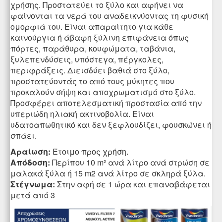
χρήσης. Προστατεύει το ξύλο και αφήνει να
φαίνονται τα νερά του αναδεικνύοντας τη φυσική
ομορφιά του. Είναι απαραίτητο για κάθε
καινούργια ή άβαφη ξύλινη επιφάνεια όπως
πόρτες, παράθυρα, κουφώματα, ταβάνια,
ξυλεπενδύσεις, υπόστεγα, πέργκολες,
περιφράξεις. Διεισδύει βαθιά στο ξύλο,
προστατεύοντάς το από τους μύκητες που
προκαλούν σήψη και αποχρωματισμό στο ξύλο.
Προσφέρει αποτελεσματική προστασία από την
υπεριώδη ηλιακή ακτινοβολία. Είναι
υδατοαπωθητικό και δεν ξεφλουδίζει, φουσκώνει ή
σπάει.
Αραίωση:
Έτοιμο προς χρήση.
Απόδοση:
Περίπου 10 m² ανά λίτρο ανά στρώση σε
μαλακά ξύλα ή 15 m2 ανά λίτρο σε σκληρά ξύλα.
Στέγνωμα:
Στην αφή σε 1 ώρα και επαναβάφεται
μετά από 3