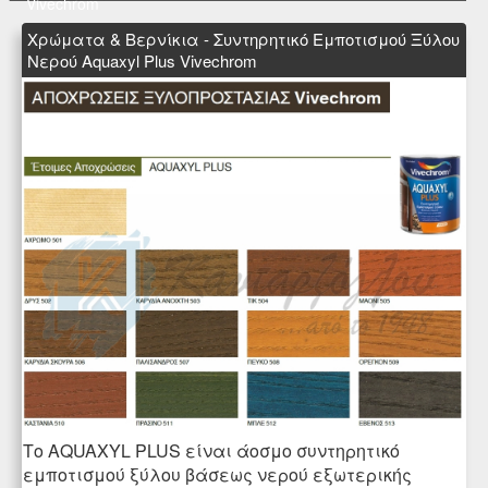
Vivechrom
Χρώματα & Βερνίκια - Συντηρητικό Εμποτισμού Ξύλου
Νερού Aquaxyl Plus Vivechrom
Το AQUAXYL PLUS είναι άοσμο συντηρητικό
εμποτισμού ξύλου βάσεως νερού εξωτερικής