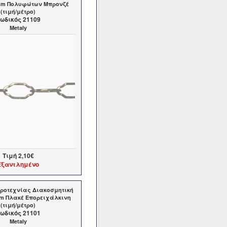
5mm Πολυφώτων Μπρονζέ
(τιμή/μέτρο)
ωδικός 21109
Metaly
Τιμή
2,10€
Εξαντλημένο
ροτεχνίας Διακοσμητική
mm Πλακέ Επορειχάλκινη
(τιμή/μέτρο)
ωδικός 21101
Metaly