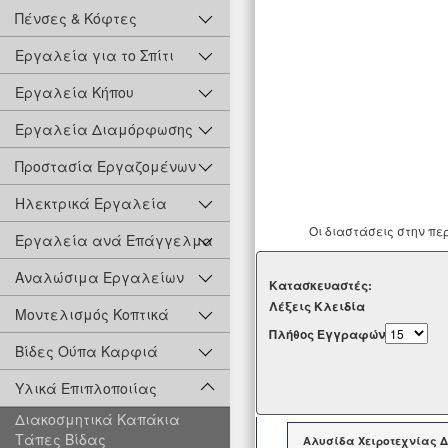
Πένσες & Κόφτες
Εργαλεία για το Σπίτι
Εργαλεία Κήπου
Εργαλεία Διαμόρφωσης
Προστασία Εργαζομένων
Ηλεκτρικά Εργαλεία
Οι διαστάσεις στην πε
Εργαλεία ανά Επάγγελμα
Αναλώσιμα Εργαλείων
Kατασκευαστές:
Λέξεις Κλειδία
Μοντελισμός Κοπτικά
Πλήθος Εγγραφών
Βίδες Ούπα Καρφιά
Υλικά Επιπλοποιίας
Διακοσμητικά Καπάκια
Τάπες Βίδας
Αλυσίδα Χειροτεχνίας Δ