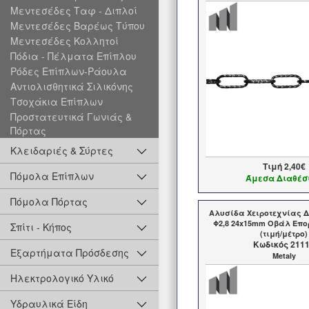
Μεντεσέδες Ταφ - Διπλοί
Μεντεσέδες Βαρέως Τύπου
Μεντεσέδες Κολλητοί
Πόδια - Πέλματα Επίπλου
Ρόδες Επίπλων-Ράουλα
Αντιολισθητικά Σιλικόνης
Τσοχάκια Επίπλων
Προστατευτικά Γωνιάς &
Πόρτας
Κλειδαριές & Σύρτες
Τιμή
2,40€
Πόμολα Επίπλων
Άμεσα Διαθέσ
Πόμολα Πόρτας
Αλυσίδα Χειροτεχνίας Δ
Φ2,8 24x15mm Οβάλ Επο
Σπίτι - Κήπος
(τιμή/μέτρο)
Kωδικός 211
Εξαρτήματα Πρόσδεσης
Metaly
Ηλεκτρολογικό Υλικό
Υδραυλικά Είδη