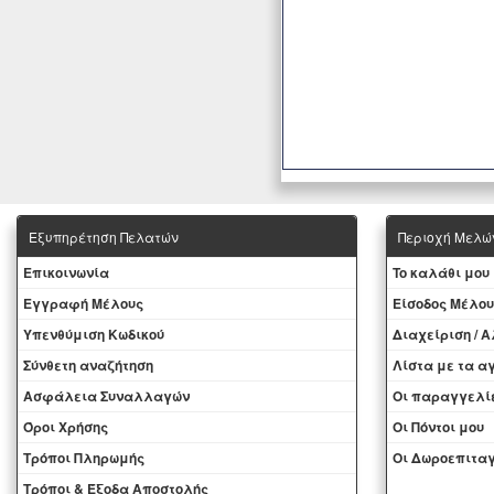
Εξυπηρέτηση Πελατών
Περιοχή Mελώ
Eπικοινωνία
To καλάθι μου
Εγγραφή Μέλους
Eίσοδος Μέλου
Yπενθύμιση Κωδικού
Διαχείριση / 
Σύνθετη αναζήτηση
Λίστα με τα 
Ασφάλεια Συναλλαγών
Oι παραγγελί
Όροι Χρήσης
Οι Πόντοι μου
Τρόποι Πληρωμής
Oι Δωροεπιταγ
Τρόποι & Έξοδα Αποστολής