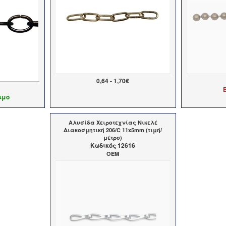
0,64 - 1,70€
ιμο
Αλυσίδα Χειροτεχνίας Νικελέ
Διακοσμητική 206/C 11x5mm (τιμή/
μέτρο)
Kωδικός 12616
OEM