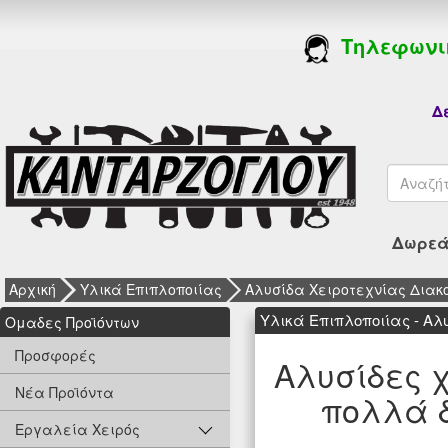
Τηλεφωνι
Δε
Δωρεάν
Αρχική
Υλικά Επιπλοποιίας
Αλυσίδα Χειροτεχνίας Διακ
Υλικά Επιπλοποιίας - Αλ
Oμαδες Προϊόντων
Προσφορές
Αλυσίδες χ
Νέα Προϊόντα
πολλά δ
Εργαλεία Χειρός