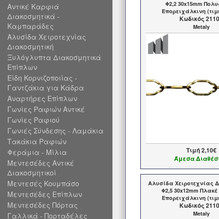
Φ2,2 30x15mm Πολ
Αντικέ Καρφιά
Επορειχάλκινη (τιμ
Διακοσμητικά -
Kωδικός 211
Καμπαράδες
Metaly
Αλυσίδα Χειροτεχνίας
Διακοσμητική
Ξυλόγλυπτα Διακοσμητικά
Επίπλων
Είδη Κορνιζοποιίας -
Γαντζάκια για Κάδρα
Αναρτήρες Επίπλων
Γωνίες Ραφιών Αντικέ
Γωνίες Ραφιού
Γωνιές Σύνδεσης - Λαμάκια
Τακάκια Ραφιών
Τιμή
2,10€
Φεράμια - Μίλια
Άμεσα Διαθέσ
Μεντεσέδες Αντικέ
Διακοσμητικοί
Μεντεσές Κουμπάσο
Αλυσίδα Χειροτεχνίας Δ
Φ2,5 30x12mm Πλακέ
Μεντεσέδες Επίπλων
Επορειχάλκινη (τιμ
Μεντεσέδες Πόρτας
Kωδικός 211
Metaly
Γαλλικά - Πορταδέλες