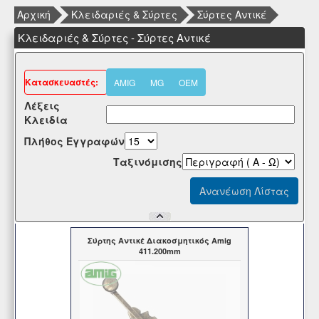
Αρχική
Κλειδαριές & Σύρτες
Σύρτες Αντικέ
Κλειδαριές & Σύρτες - Σύρτες Αντικέ
Kατασκευαστές:
AMIG
MG
OEM
Λέξεις
Κλειδία
Πλήθος Εγγραφών
Tαξινόμισης
Σύρτης Αντικέ Διακοσμητικός Amig
411.200mm