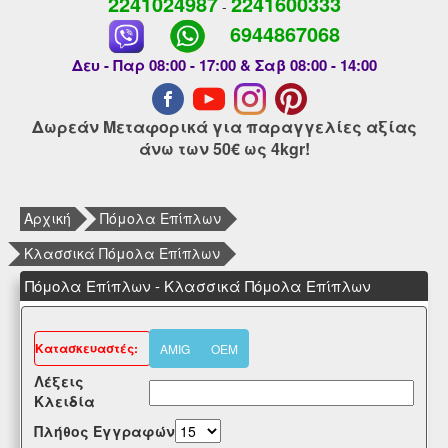
2241024987
2241600333
-
6944867068
Δευ - Παρ 08:00 - 17:00 & Σαβ 08:00 - 14:00
Δωρεάν Μεταφορικά για παραγγελίες αξίας
άνω των 50€ ως 4kgr!
Αρχική
Πόμολα Επίπλων
Κλασσικά Πόμολα Επίπλων
Πόμολα Επίπλων - Κλασσικά Πόμολα Επίπλων
Kατασκευαστές:
AMIG
OEM
Λέξεις
Κλειδία
Πλήθος Εγγραφών