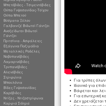
Μπετόβιδες - Τσιμεντόβιδες
Ούπα Γυψοσανίδας-Τοίχου
Ούπα Μπετού
Βύσματα Ξύλου
Γαλβανιζέ Βιδωτοί Γάντζοι
Ανοξείδωτοι Βιδωτοί
Γάντζοι
Πριτσίνια - Ασφάλειες
Εξάγωνα Παξιμάδια
Μεταλλικές Ροδέλες
Νοβοπανόβιδες
Λαμαρινόβιδες
Τρυπανόβιδες
Αλενόβιδες
Στριφώνια
Για τρύπες όλων
Μπουλόνια
Ιδανικό για επιδ
Βίδες Γυψοσανίδας
Βάφεται και λεια
Καρόβιδες
Για εσωτερική κα
Ντίζες - Ντιζοστρίφωνα
Δεν χρειάζεται 
Καρφιά Σιδηρά