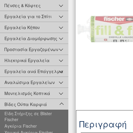
Πένσες & Κόφτες
Εργαλεία για το Σπίτι
Εργαλεία Κήπου
Εργαλεία Διαμόρφωσης
Προστασία Εργαζομένων
Ηλεκτρικά Εργαλεία
Εργαλεία ανά Επάγγελμα
Αναλώσιμα Εργαλείων
Μοντελισμός Κοπτικά
Βίδες Ούπα Καρφιά
Είδη Στήριξης σε Blister
Fischer
Περιγραφή
Αγκύρια Fischer
Χημικά Αγκύρια Fischer