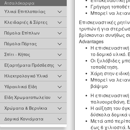
Επισκευαστική ρ
Ατσαλόκαρφα
Γρήγορη τοποθέτ
Υλικά Επιπλοποιίας
Μπορεί να λειαν
Επισκευαστικές ρητίν
Κλειδαριές & Σύρτες
τρυπών ή για στερέω
Πόμολα Επίπλων
βρίσκονται συνήθως σ
Advantages
Πόμολα Πόρτας
Η επισκευαστική 
το δομικό υλικό.
Σπίτι - Κήπος
Οι ξυλόβιδες μπ
Εξαρτήματα Πρόσδεσης
τοποθέτηση.
Χάρη στην ειδική
Ηλεκτρολογικό Υλικό
Μπορεί να λειαν
βάψιμο
Υδραυλικά Είδη
Η επισκευαστική ρ
Είδη Χρωματοπωλείου
πολυουρεθάνη. Ε
Η αύξηση του όγ
Χρώματα & Βερνίκια
δύσκολα δομικά 
Δομικά Κονιάματα
Μετά από περίπου
έως 6 χιλιοστά. 