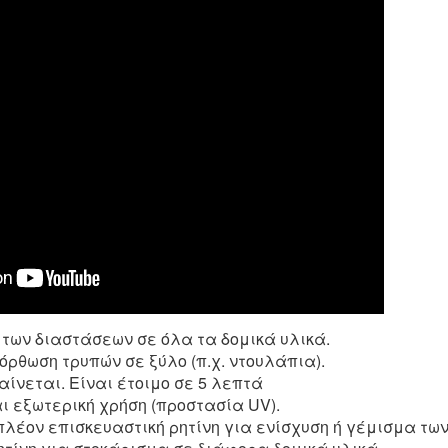
 των διαστάσεων σε όλα τα δομικά υλικά.
ιόρθωση τρυπών σε ξύλο (π.χ. ντουλάπια).
ίνεται. Είναι έτοιμο σε 5 λεπτά
ι εξωτερική χρήση (προστασία UV).
πλέον επισκευαστική ρητίνη για ενίσχυση ή γέμισμα των