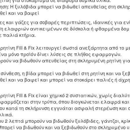
ητίνη για στοκάρισμα σε διάφορα δομικά υλικά.
ηση: Η ξυλόβιδα μπορεί να βιδωθεί απευθείας στη σκληρ
θεί και να βαφεί
ες και γάζες για σοβαρές περιπτώσεις, ιδανικές για ε
ση ελαφριών αντικειμένων σε δύσκολα ή φθαρμένα δομ
ε παλιά κτήρια.
ρητίνη Fill & Fix λειτουργεί σωστά ανεξάρτητα από το μ
 Ένα μόνο προϊόν δίνει λύσεις σε πλήθος εφαρμογών.
ορούν να βιδωθούν απευθείας στη σκληρυμένη ρητίνη για
 σύνθεση, η βίδα μπορεί να βιδωθεί στη ρητίνη και να ξε
θεί και να βαφεί και μπορεί να στοκάρει παλιές ή άχρ
ητίνη Fill & Fix είναι χημικό 2 συστατικών, χωρίς διαλύτ
φαρμόζεται στην τρύπα, όπου διογκώνεται ελαφρά και
κου κατά τη σκλήρυνση εγγυάται ασφαλή στερέωση και
υλικά.
 2 λεπτά μπορούν να βιδωθούν ξυλόβιδες, γάντζοι, κρίκ
Μπορεί να βιδωθούν και να ξεβιδωθούν στο σκληρυμένο υ