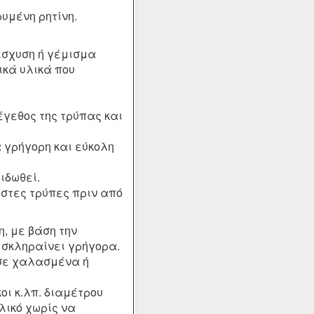
υμένη ρητίνη.
νίσχυση ή γέμισμα
ικά υλικά που
έγεθος της τρύπας και
 γρήγορη και εύκολη
βιδωθεί.
ηστες τρύπες πριν από
η, με βάση την
 σκληραίνει γρήγορα.
 σε χαλασμένα ή
οι κ.λπ. διαμέτρου
λικό χωρίς να