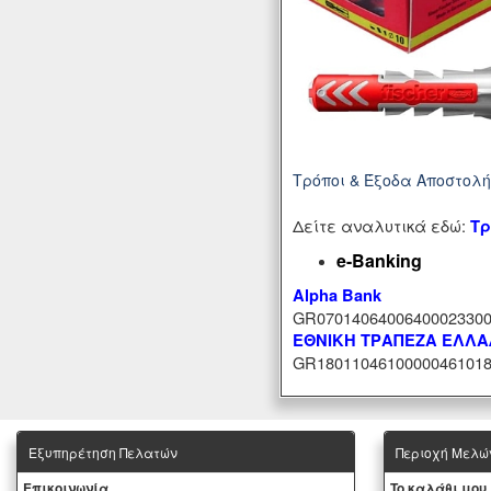
Τρόποι & Έξοδα Αποστολ
Δείτε αναλυτικά εδώ:
Τρ
e-Banking
Alpha Bank
GR07014064006400023300
ΕΘΝΙΚΗ ΤΡΑΠΕΖΑ ΕΛΛ
GR18011046100000461018
Εξυπηρέτηση Πελατών
Περιοχή Mελώ
Eπικοινωνία
To καλάθι μου