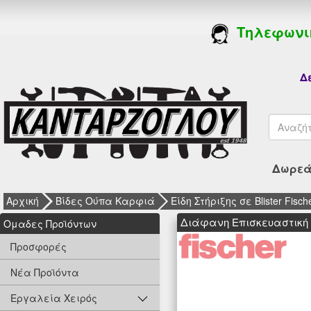
Τηλεφωνι
Δε
Δωρεάν
Αρχική
Βίδες Ούπα Καρφιά
Είδη Στήριξης σε Blister Fisch
Διάφανη Επισκευαστική Ρη
Oμαδες Προϊόντων
Προσφορές
Νέα Προϊόντα
Εργαλεία Χειρός