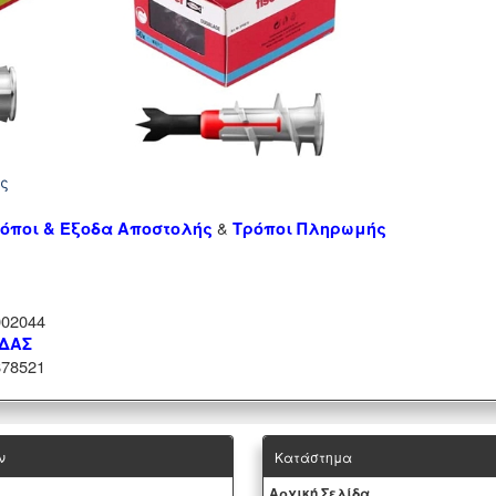
ής
&
όποι & Έξοδα Αποστολής
Τρόποι Πληρωμής
02044
ΑΔΑΣ
78521
ν
Κατάστημα
Aρχική Σελίδα