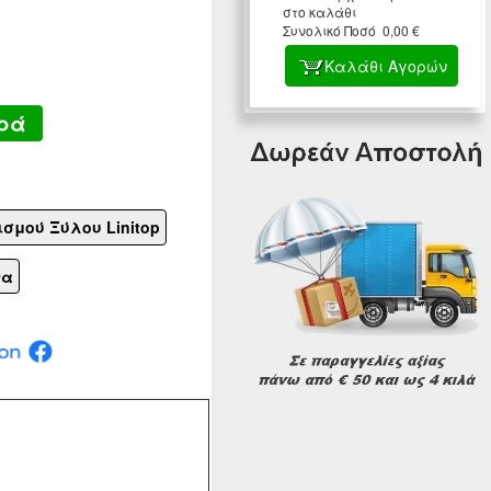
στο καλάθι
Συνολικό Ποσό 0,00 €
Καλάθι Αγορών
ρά
ισμού Ξύλου Linitop
να