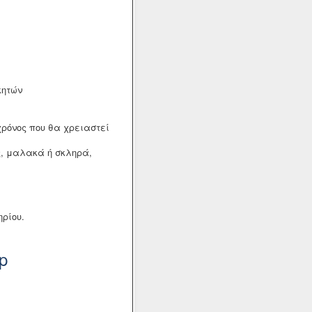
κητών
χρόνος που θα χρειαστεί
ης, μαλακά ή σκληρά,
ρίου.
p