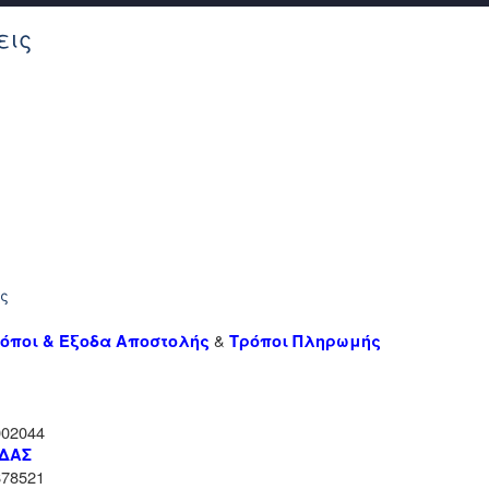
εις
ής
&
όποι & Έξοδα Αποστολής
Τρόποι Πληρωμής
02044
ΑΔΑΣ
78521