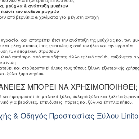
 Ιδανικό για εξωτερικές επιφάνειες
ία, μούχλα & ανάπτυξη μυκήτων
μειώνει τον κίνδυνο ρωγμών
ιν από βερνίκια & χρώματα για μέγιστη αντοχή
 υγρασία, και αποτρέπει έτσι την ανάπτυξη της μούχλας και των μυ
ο και ελαχιστοποιεί της επιπτώσεις από τον ήλιο και την υγρασία
φυση των επόμενων στρώσεων
υλικό αυτό πριν από οποιαδήποτε άλλο τελικό προϊόν, αυξάνεται ο 
καίνιση
στατεύει και σταθεροποιεί όλους τους τύπους ξύλων εξωτερικής χρήσ
και ξύλα ξυραντηρίου.
ΦΑΝΕΙΕΣ ΜΠΟΡΕΙ ΝΑ ΧΡΗΣΙΜΟΠΟΙΗΘΕΙ;
ρεί να εφαρμοστεί σε μαλακά ξύλα, σκληρά ξύλα και ξυλεία ξυραντη
δανικό για βεράντες, επενδύσεις, πόρτες και ξύλινα έπιπλα κήπου.
ής & Οδηγός Προστασίας Ξύλου Linito