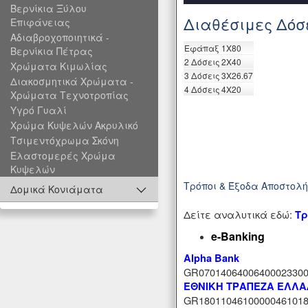
Βερνίκια Ξύλου
Διαθέσιμες Δόσ
Επιφάνειας
Αδιαβροχοποιητικά -
Eφάπαξ
1X80
Βερνίκια Πέτρας
2 Δόσεις
2X40
Χρώματα Κιμωλίας
3 Δόσεις
3X26.67
Διακοσμητικά Χρώματα -
4 Δόσεις
4X20
Χρώματα Τεχνοτροπίας
Υγρό Γυαλί
Χρώμα Κυψελών Ακρυλικό
Τσιμεντόχρωμα Σκόνη
Ελαστομερές Χρώμα
Κυψελών
Τρόποι & Έξοδα Αποστολ
Δομικά Κονιάματα
Δείτε αναλυτικά εδώ:
Τρ
e-Banking
Alpha Bank
GR07014064006400023300
ΕΘΝΙΚΗ ΤΡΑΠΕΖΑ ΕΛΛ
GR18011046100000461018