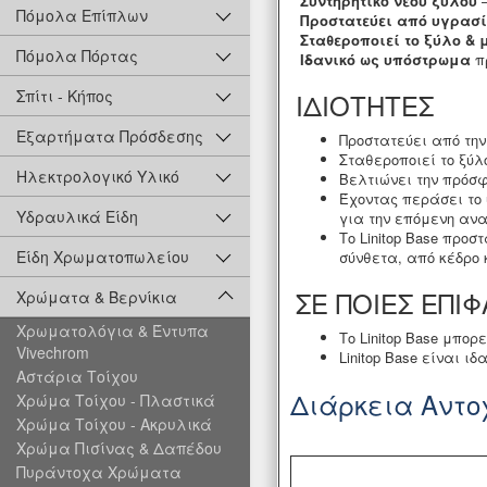
Συντηρητικό νέου ξύλου
–
Πόμολα Επίπλων
Προστατεύει από υγρασ
Σταθεροποιεί το ξύλο & 
Πόμολα Πόρτας
Ιδανικό ως υπόστρωμα
πρ
Σπίτι - Κήπος
ΙΔΙΟΤΗΤΕΣ
Εξαρτήματα Πρόσδεσης
Προστατεύει από την
Σταθεροποιεί το ξύλ
Ηλεκτρολογικό Υλικό
Βελτιώνει την πρόσ
Έχοντας περάσει το 
Υδραυλικά Είδη
για την επόμενη ανα
Το Linitop Base προ
Είδη Χρωματοπωλείου
σύνθετα, από κέδρο 
ΣΕ ΠΟΙΕΣ ΕΠΙ
Χρώματα & Βερνίκια
Χρωματολόγια & Έντυπα
Το Linitop Base μπο
Vivechrom
Linitop Base είναι ι
Αστάρια Τοίχου
Διάρκεια Αντοχ
Χρώμα Τοίχου - Πλαστικά
Χρώμα Τοίχου - Ακρυλικά
Χρώμα Πισίνας & Δαπέδου
Πυράντοχα Χρώματα