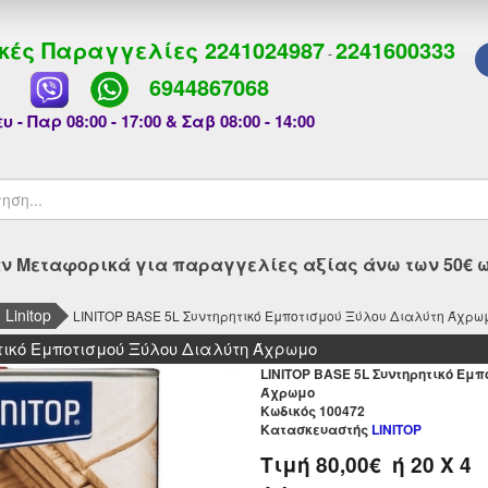
κές Παραγγελίες
2241024987
2241600333
-
6944867068
υ - Παρ 08:00 - 17:00 & Σαβ 08:00 - 14:00
 Μεταφορικά για παραγγελίες αξίας άνω των 50€ ως
Linitop
LINITOP BASE 5L Συντηρητικό Εμποτισμού Ξύλου Διαλύτη Άχρω
τικό Εμποτισμού Ξύλου Διαλύτη Άχρωμο
LINITOP BASE 5L Συντηρητικό Εμ
Άχρωμο
Kωδικός 100472
Κατασκευαστής
LINITOP
Τιμή
80,00€
ή
20
X 4