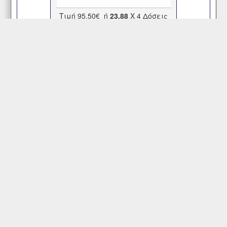
Τιμή
95,50€
ή
23.88
X 4 Δόσεις
Άμεσα Διαθέσιμο
Περισσότερα
Τρόποι & Έξοδα Αποστολής
Δείτε αναλυτικά εδώ:
Τρόποι & Έξοδα Αποστολής
&
Τρόποι Πληρωμής
e-Banking
Alpha Bank
GR0701406400640002330002044
ΕΘΝΙΚΗ ΤΡΑΠΕΖΑ ΕΛΛΑΔΑΣ
GR1801104610000046101878521
Εξυπηρέτηση Πελατών