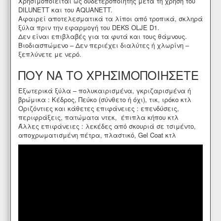
Χρησιμοποιείται ως ουδετεροποιητής μετά τη χρήση του
DILUNETT και του AQUANETT.
Αφαιρεί αποτελεσματικά τα λίποι από τροπικά, σκληρά
ξύλα πριν την εφαρμογή του DEKS OLJE D1.
Δεν είναι επιβλαβές για τα φυτά και τους θάμνους.
Βιοδιασπώμενο – Δεν περιέχει διαλύτες ή χλωρίνη –
ξεπλύνετε με νερό.
ΠΟΥ ΝΑ ΤΟ ΧΡΗΣΙΜΟΠΟΙΗΣΕΤΕ
Εξωτερικά ξύλα – πολυκαιρισμένα, γκριζαρισμένα ή
βρώμικα : Κέδρος, Πεύκο (σύνθετο ή όχι), τικ, ιρόκο κτλ
Οριζόντιες και κάθετες επιφάνειες : επενδύσεις,
περιφράξεις, πατώματα ντεκ, έπιπλα κήπου κτλ
Άλλες επιφάνειες : λεκέδες από σκουριά σε τσιμέντο,
αποχρωματισμένη πέτρα, πλαστικό, Gel Coat κτλ