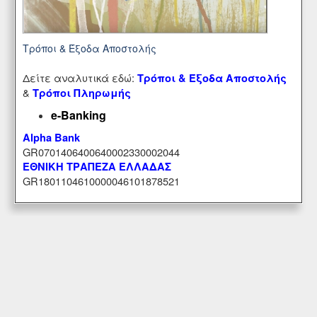
Τρόποι & Έξοδα Αποστολής
Δείτε αναλυτικά εδώ:
Τρόποι & Έξοδα Αποστολής
&
Τρόποι Πληρωμής
e-Banking
Alpha Bank
GR0701406400640002330002044
ΕΘΝΙΚΗ ΤΡΑΠΕΖΑ ΕΛΛΑΔΑΣ
GR1801104610000046101878521
Εξυπηρέτηση Πελατών
Περιοχή Mελών
Κατάστημα