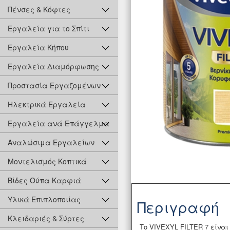
Πένσες & Κόφτες
Εργαλεία για το Σπίτι
Εργαλεία Κήπου
Εργαλεία Διαμόρφωσης
Προστασία Εργαζομένων
Ηλεκτρικά Εργαλεία
Εργαλεία ανά Επάγγελμα
Αναλώσιμα Εργαλείων
Μοντελισμός Κοπτικά
Βίδες Ούπα Καρφιά
Υλικά Επιπλοποιίας
Περιγραφή
Κλειδαριές & Σύρτες
Το VIVEXYL FILTER 7 είναι