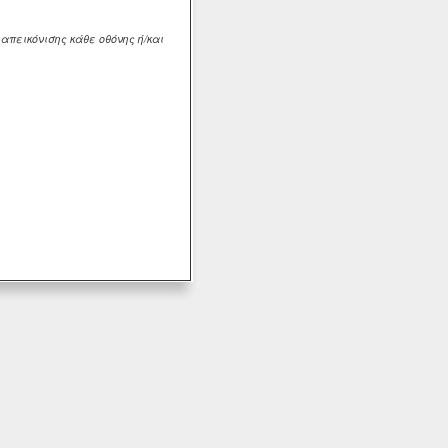
πεικόνισης κάθε οθόνης ή/και