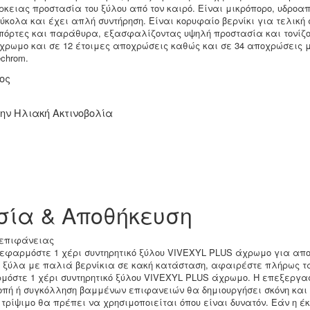
κειας προστασία του ξύλου από τον καιρό. Είναι μικρόπορο, υδροαπ
ύκολα και έχει απλή συντήρηση. Είναι κορυφαίο βερνίκι για τελική
πόρτες και παράθυρα, εξασφαλίζοντας υψηλή προστασία και τονίζο
 άχρωμο και σε 12 έτοιμες αποχρώσεις καθώς και σε 34 αποχρώσεις 
chrom.
ος
ην Ηλιακή Ακτινοβολία
σία & Αποθήκευση
 επιφάνειας
 εφαρμόστε 1 χέρι συντηρητικό ξύλου VIVEXYL PLUS άχρωμο για απ
ε ξύλα με παλιά βερνίκια σε κακή κατάσταση, αφαιρέστε πλήρως τα
μόστε 1 χέρι συντηρητικό ξύλου VIVEXYL PLUS άχρωμο. Η επεξεργασ
πή ή συγκόλληση βαμμένων επιφανειών θα δημιουργήσει σκόνη και /
τρίψιμο θα πρέπει να χρησιμοποιείται όπου είναι δυνατόν. Εάν η έ