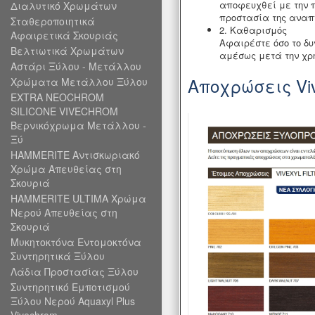
αποφευχθεί με την 
Διαλυτικό Χρωμάτων
προστασία της αναπ
Σταθεροποιητικά
2.
Καθαρισμός
Αφαιρετικά Σκουριάς
Αφαιρέστε όσο το δυ
Βελτιωτικά Χρωμάτων
αμέσως μετά την χρή
Αστάρι Ξύλου - Μετάλλου
Αποχρώσεις Vive
Χρώματα Μετάλλου Ξύλου
EXTRA NEOCHROM
SILICONE VIVECHROM
Βερνικόχρωμα Μετάλλου -
Ξύ
HAMMERITE Αντισκωριακό
Χρώμα Απευθείας στη
Σκουριά
HAMMERITE ULTIMA Χρώμα
Νερού Απευθείας στη
Σκουριά
Μυκητοκτόνα Εντομοκτόνα
Συντηρητικά Ξύλου
Λάδια Προστασίας Ξύλου
Συντηρητικό Εμποτισμού
Ξύλου Νερού Aquaxyl Plus