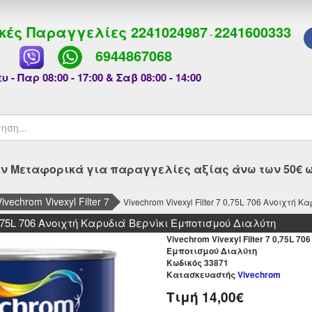
κές Παραγγελίες
2241024987
2241600333
-
6944867068
υ - Παρ 08:00 - 17:00 & Σαβ 08:00 - 14:00
 Μεταφορικά για παραγγελίες αξίας άνω των 50€ ως
echrom Vivexyl Filter 7
Vivechrom Vivexyl Filter 7 0,75L 706 Ανοιχτή
7 0,75L 706 Ανοιχτή Καρυδιά Βερνίκι Εμποτισμού Διαλύτη
Vivechrom Vivexyl Filter 7 0,75L 7
Εμποτισμού Διαλύτη
Kωδικός 33871
Κατασκευαστής
Vivechrom
Τιμή
14,00€