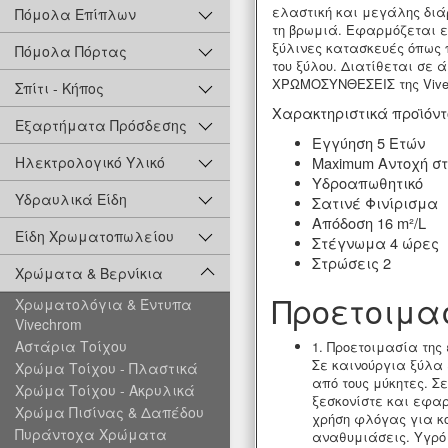
ελαστική και μεγάλης διάρ
Πόμολα Επίπλων
τη βρωμιά. Εφαρμόζεται ε
ξύλινες κατασκευές όπως 
Πόμολα Πόρτας
του ξύλου. Διατίθεται σε
ΧΡΩΜΟΣΥΝΘΕΣΕΙΣ της Vive
Σπίτι - Κήπος
Χαρακτηριστικά προϊόντ
Εξαρτήματα Πρόσδεσης
Εγγύηση 5 Ετών
Maximum Αντοχή στ
Ηλεκτρολογικό Υλικό
Υδροαπωθητικό
Υδραυλικά Είδη
Σατινέ Φινίρισμα
Απόδοση 16 m²/L
Είδη Χρωματοπωλείου
Στέγνωμα 4 ώρες
Στρώσεις 2
Χρώματα & Βερνίκια
Προετοιμα
Χρωματολόγια & Έντυπα
Vivechrom
Αστάρια Τοίχου
1.
Προετοιμασία της
Σε καινούργια ξύλα
Χρώμα Τοίχου - Πλαστικά
από τους μύκητες. Σ
Χρώμα Τοίχου - Ακρυλικά
ξεσκονίστε και εφαρ
Χρώμα Πισίνας & Δαπέδου
χρήση φλόγας για κο
Πυράντοχα Χρώματα
αναθυμιάσεις. Υγρό 