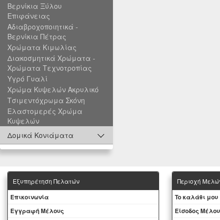
Βερνίκια Ξύλου
Επιφάνειας
Αδιαβροχοποιητικά -
Βερνίκια Πέτρας
Χρώματα Κιμωλίας
Διακοσμητικά Χρώματα -
Χρώματα Τεχνοτροπίας
Υγρό Γυαλί
Χρώμα Κυψελών Ακρυλικό
Τσιμεντόχρωμα Σκόνη
Ελαστομερές Χρώμα
Κυψελών
Δομικά Κονιάματα
Εξυπηρέτηση Πελατών
Περιοχή Mελώ
Eπικοινωνία
To καλάθι μου
Εγγραφή Μέλους
Eίσοδος Μέλου