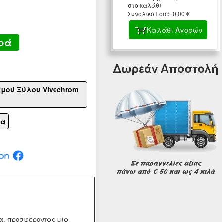
στο καλάθι
Συνολικό Ποσό 0,00 €
Καλάθι Αγορών
ρά
σμού Ξύλου Vivechrom
να
λία, προσφέροντας μία