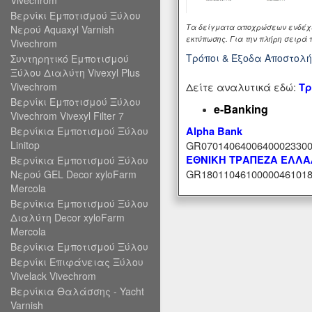
Vivechrom
Βερνίκι Εμποτισμού Ξύλου
Τα δείγματα αποχρώσεων ενδέχετ
Νερού Aquaxyl Varnish
εκτύπωσης. Για την πλήρη σειρ
Vivechrom
Τρόποι & Έξοδα Αποστολ
Συντηρητικό Εμποτισμού
Ξύλου Διαλύτη Vivexyl Plus
Δείτε αναλυτικά εδώ:
Vivechrom
Τρ
Βερνίκι Εμποτισμού Ξύλου
e-Banking
Vivechrom Vivexyl Filter 7
Alpha Bank
Βερνίκια Εμποτισμού Ξύλου
GR07014064006400023300
Linitop
ΕΘΝΙΚΗ ΤΡΑΠΕΖΑ ΕΛΛ
Βερνίκια Εμποτισμού Ξύλου
GR18011046100000461018
Νερού GEL Decor xyloFarm
Mercola
Βερνίκια Εμποτισμού Ξύλου
Διαλύτη Decor xyloFarm
Mercola
Βερνίκια Εμποτισμού Ξύλου
Βερνίκι Επιφάνειας Ξύλου
Vivelack Vivechrom
Βερνίκια Θαλάσσης - Yacht
Varnish