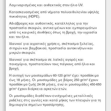
Λαμιναρισμένος και ανθεκτικός στον ήλιο UV.
Κατασκευασμένος από νήματα πολυαιθυλενίου υψηλής
πυκνότητας (HDPE).
Αδιάβροχος και ανθεκτικός, κατάλληλος για την
προστασία σκαφών, αντικειμένων και εμπορευμάτων
από τις καιρικές συνθήκες όπως τη βροχή, την υγρασία
και τον ήλιο.
Ιδανικοί για αγροτικές χρήσεις, σκέπασμα ξυλείας,
σιτηρών και βαμβακιού, προστασία αυτοκινήτων και
μικρών σκαφών.
Ιδανικοί για σκέπασμα σε λαϊκές αγορές και
πανηγύρια, προστατεύουν τους πάγκους από ήλιο και
βροχή.
Η αντοχή των μουσαμάδων 60-120 gr/m² έχει προσδόκιμο
έως 18 μήνες. Οι μουσαμάδες με βάρος 250 gr/m² έχουν
προσδόκιμο ζωής 24-36 μήνες, ενώ οι μουσαμάδες 450-650
gr/m² έχουν διάρκεια αρκετών ετών.
Οι μουσαμάδες διαθέτουν ενισχυμένες μεταλλικές
ροδέλες στις γωνίες και κατά μήκος των πλευρών για τη
δημιουργία σημείων προσάρτησης.