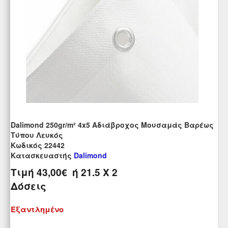
Dalimond 250gr/m² 4x5 Αδιάβροχος Μουσαμάς Βαρέως
Τύπου Λευκός
Kωδικός 22442
Κατασκευαστής
Dalimond
Τιμή
43,00€
ή
21.5
X 2
Δόσεις
Εξαντλημένο