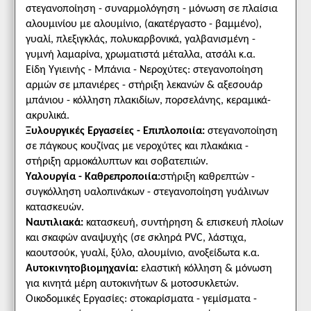
στεγανοποίηση - συναρμολόγηση - μόνωση σε πλαίσια
αλουμινίου με αλουμίνιο, (ακατέργαστο - βαμμένο),
γυαλί, πλεξιγκλάς, πολυκαρβονικά, γαλβανισμένη -
γυμνή λαμαρίνα, χρωματιστά μέταλλα, ατσάλι κ.α.
Είδη Υγιεινής - Μπάνια - Νεροχύτες
: στεγανοποίηση
αρμών σε μπανιέρες - στήριξη λεκανών & αξεσουάρ
μπάνιου - κόλληση πλακιδίων, πορσελάνης, κεραμικά-
ακρυλικά.
Ξυλουργικές Εργασείες - Επιπλοποιία
:
στεγανοποίηση
σε πάγκους κουζίνας με νεροχύτες και πλακάκια -
στήριξη αρμοκάλυπτων και σοβατεπιών.
Υαλουργία - Καθρεπροποιία
:
στήριξη καθρεπτών -
συγκόλληση υαλοπινάκων - στεγανοποίηση γυάλινων
κατασκευών.
Ναυτιλιακά
:
κατασκευή, συντήρηση & επισκευή πλοίων
και σκαφών αναψυχής (σε σκληρά PVC, λάστιχα,
καουτσούκ, γυαλί, ξύλο, αλουμίνιο, ανοξείδωτα κ.α.
Αυτοκινητοβιομηχανία
:
ελαστική κόλληση & μόνωση
για κινητά μέρη αυτοκινήτων & μοτοσυκλετών.
Οικοδομικές Εργασίες
: στοκαρίσματα - γεμίσματα -