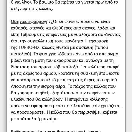
C για λίγο). Το βάψιμο θα πρέπει να γίνεται πριν από το
στέγνωμα της κόλλας.
Οδηγίες εφαρμογής:
Οι επιφάνειες πρέπει να είναι
καθαρές, στεγνές και ελεύθερες από σκόνες, λάδια και
λίπη.Τρίβουμε τις επιφάνειες με γυαλόχαρτο αυξάνοντας
έτσι την συγκολλητική τους ικανότητα.Η εφαρμογή
της
TURBO-FIX
, κόλλας γίνεται με συσκευή (τύπου
πιστολιού). Το φυσίγγιο κόβεται πάνω από το σπείρωμα,
βιδώνεται η μύτη του ακροφύσιου και ανάλογα με τη
διάσταση του αρμού, κόβεται λοξά. Για καλύτερη επαφή
με τις άκρες του αρμού, κρατάτε τη συσκευή έτσι, ώστε
να πρεσάρεται το υλικό με πίεση στις άκρες του αρμού.
Αποφύγετε την εισροή αέρα! Το πάχος της κόλλας που
θα χρησιμοποιηθεί, εξαρτάται από την επιφάνεια των
υλικών, που θα κολληθούν. Η επιφάνεια κόλλησης
πρέπει να εφαρμόσει μέσα σε 7 λεπτά και εάν χρειάζεται
να προσαρμοστεί. Η κόλλα που θα περισσέψει, κόβεται
με σπάτουλα ή μαχαίρι.
Καθαρισμός:
Για τον καθαρισμό εργαλείων και