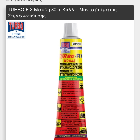
TURBO FIX Μαύρη 80ml Κόλλα Μονταρίσματος
Στεγανοποίησης