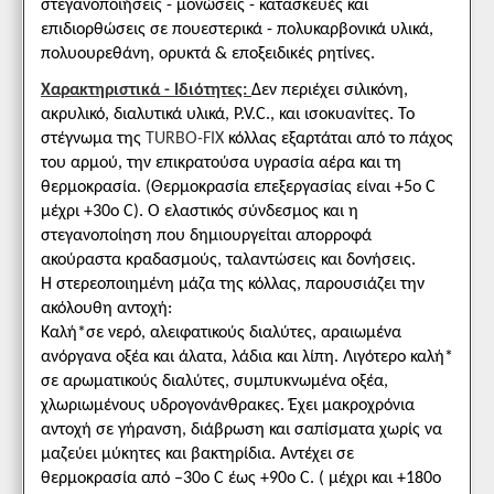
στεγανοποιήσεις - μονώσεις - κατασκευές και
επιδιορθώσεις σε πουεστερικά - πολυκαρβονικά υλικά,
πολυουρεθάνη, ορυκτά & εποξειδικές ρητίνες.
Χαρακτηριστικά - Ιδιότητες:
Δεν περιέχει σιλικόνη,
ακρυλικό, διαλυτικά υλικά, P.V.C., και ισοκυανίτες. Το
στέγνωμα της
TURBO-FIX
κόλλας εξαρτάται από το πάχος
του αρμού, την επικρατούσα υγρασία αέρα και τη
θερμοκρασία. (Θερμοκρασία επεξεργασίας είναι +5ο C
μέχρι +30ο C). Ο ελαστικός σύνδεσμος και η
στεγανοποίηση που δημιουργείται απορροφά
ακούραστα κραδασμούς, ταλαντώσεις και δονήσεις.
Η στερεοποιημένη μάζα της κόλλας, παρουσιάζει την
ακόλουθη αντοχή:
Καλή*σε νερό, αλειφατικούς διαλύτες, αραιωμένα
ανόργανα οξέα και άλατα, λάδια και λίπη. Λιγότερο καλή*
σε αρωματικούς διαλύτες, συμπυκνωμένα οξέα,
χλωριωμένους υδρογονάνθρακες. Έχει μακροχρόνια
αντοχή σε γήρανση, διάβρωση και σαπίσματα χωρίς να
μαζεύει μύκητες και βακτηρίδια. Αντέχει σε
θερμοκρασία από –30ο C έως +90ο C. ( μέχρι και +180ο