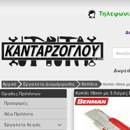
Τηλεφωνι
Δε
Δωρεάν
Αρχική
Εργαλεία Διαμόρφωσης
Κοπίδια
Κοπίδι 18mm μ
Κοπίδι 18mm με 3 Λάμες
Oμαδες Προϊόντων
Προσφορές
Νέα Προϊόντα
Εργαλεία Χειρός