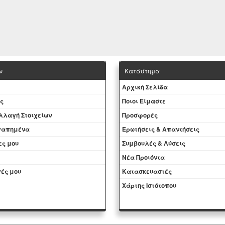
ν
Κατάστημα
Aρχική Σελίδα
ς
Ποιοι Είμαστε
Aλλαγή Στοιχείων
Προσφορές
αγαπημένα
Ερωτήσεις & Απαντήσεις
ες μου
Συμβουλές & Λύσεις
Νέα Προιόντα
ές μου
Kατασκευαστές
Χάρτης Ιστότοπου