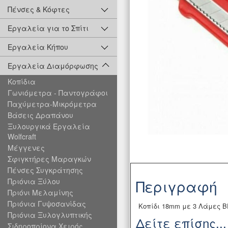
Πένσες & Κόφτες
Εργαλεία για το Σπίτι
Εργαλεία Κήπου
Εργαλεία Διαμόρφωσης
Κοπίδια
Γωνιόμετρα - Παντογράφοι
Παχύμετρα-Μικρόμετρα
Βάσεις Δραπάνου
Ξυλουργικά Εργαλεία
Wolfcraft
Μέγγενες
Σφιγκτήρες Μαραγκών
Πένσες Συγκράτησης
Περιγραφή
Πριόνια Ξύλου
Πριόνι Μελαμίνης
Πριόνια Γυψοσανίδας
Κοπίδι 18mm με 3 Λάμες 
Πριόνια Ξυλογλυπτικής
Δείτε επίσης...
Σιδηροπρίονα Χειρός