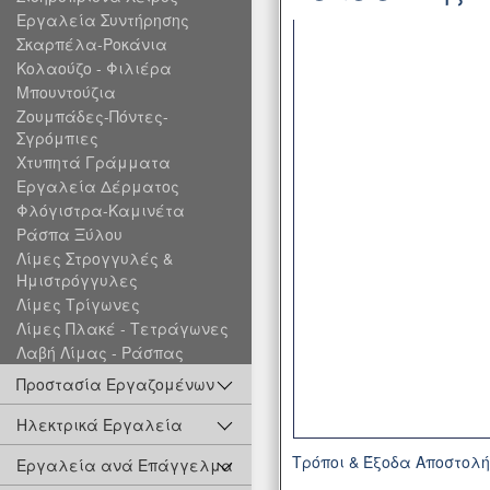
Εργαλεία Συντήρησης
Σκαρπέλα-Ροκάνια
Κολαούζο - Φιλιέρα
Μπουντούζια
Ζουμπάδες-Πόντες-
Σγρόμπιες
Χτυπητά Γράμματα
Εργαλεία Δέρματος
Φλόγιστρα-Καμινέτα
Ράσπα Ξύλου
Λίμες Στρογγυλές &
Ημιστρόγγυλες
Λίμες Τρίγωνες
Λίμες Πλακέ - Τετράγωνες
Λαβή Λίμας - Ράσπας
Προστασία Εργαζομένων
Ηλεκτρικά Εργαλεία
Τρόποι & Έξοδα Αποστολ
Εργαλεία ανά Επάγγελμα