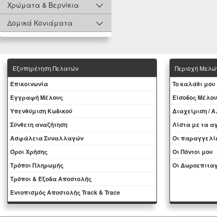
Χρώματα & Βερνίκια
Δομικά Κονιάματα
Εξυπηρέτηση Πελατών
Περιοχή Mελώ
Eπικοινωνία
To καλάθι μου
Εγγραφή Μέλους
Eίσοδος Μέλου
Yπενθύμιση Κωδικού
Διαχείριση / 
Σύνθετη αναζήτηση
Λίστα με τα 
Ασφάλεια Συναλλαγών
Oι παραγγελί
Όροι Χρήσης
Οι Πόντοι μου
Τρόποι Πληρωμής
Oι Δωροεπιταγ
Τρόποι & Έξοδα Αποστολής
Εντοπισμός Αποστολής Track & Trace