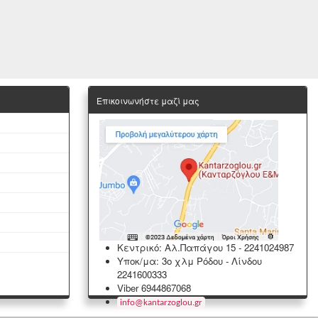
Επικοινωνήστε μαζί μας
Κεντρικό: Αλ.Παπάγου 15
-
2241024987
Υποκ/μα: 3ο χλμ Ρόδου - Λίνδου
2241600333
Viber 6944867068
info
@
kantarzoglou
.
gr