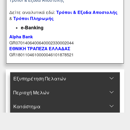
Δείτε αναλυτικά εδώ:
Τρόποι & Έξοδα Αποστολής
&
Τρόποι Πληρωμής
e-Banking
Alpha Bank
GR0701406400640002330002044
ΕΘΝΙΚΗ ΤΡΑΠΕΖΑ ΕΛΛΑΔΑΣ
GR1801104610000046101878521
Εξυπηρέτηση Πελατών
Περιοχή Mελών
Κατάστημα
Επικοινωνήστε μαζί μας