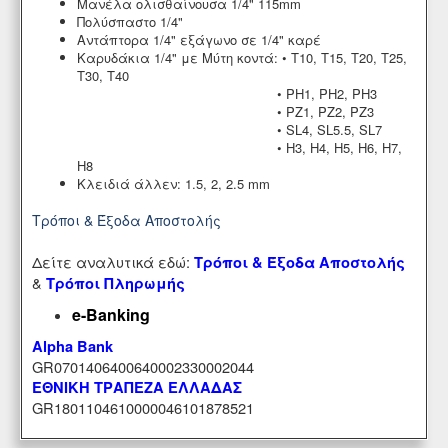
Μανέλα ολισθαίνουσα 1/4" 115mm
Πολύσπαστο 1/4"
Αντάπτορα 1/4" εξάγωνο σε 1/4" καρέ
Καρυδάκια 1/4" με Μύτη κοντά: • T10, T15, T20, T25,
T30, T40
• PH1, PH2, PH3
• PZ1, PZ2, PZ3
• SL4, SL5.5, SL7
• H3, H4, H5, H6, H7,
H8
Κλειδιά άλλεν: 1.5, 2, 2.5 mm
Τρόποι & Έξοδα Αποστολής
Δείτε αναλυτικά εδώ:
Τρόποι & Έξοδα Αποστολής
&
Τρόποι Πληρωμής
e-Banking
Alpha Bank
GR0701406400640002330002044
ΕΘΝΙΚΗ ΤΡΑΠΕΖΑ ΕΛΛΑΔΑΣ
GR1801104610000046101878521