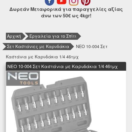
Δωρεάν Μεταφορικά για παραγγελίες αξίας
άνω των 50€ ως 4kgr!
Αρχική
Εργαλεία για το Σπίτι
Σετ Καστάνιες με Καρυδάκια
NEO 10-004 Σετ
Καστάνια με Καρυδάκια 1/4 46τμχ
NEO 10-004 Σετ Καστάνια με Καρυδάκια 1/4 46τμχ