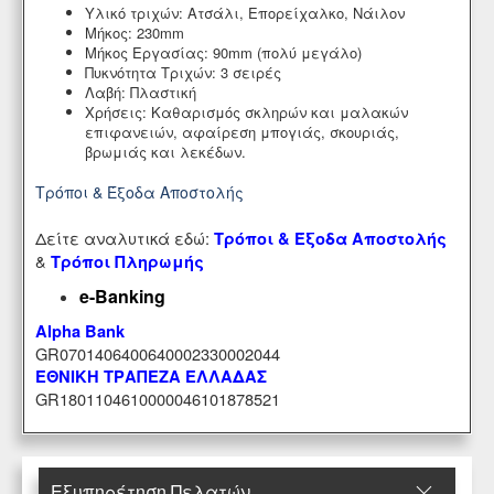
Υλικό τριχών:
Ατσάλι,
Επορείχαλκο,
Νάιλον
Μήκος:
230mm
Μήκος Εργασίας:
90mm (πολύ μεγάλο)
Πυκνότητα Τριχών:
3 σειρές
Λαβή:
Πλαστική
Χρήσεις:
Καθαρισμός σκληρών και μαλακών
επιφανειών,
αφαίρεση μπογιάς,
σκουριάς,
βρωμιάς και λεκέδων.
Τρόποι & Έξοδα Αποστολής
Δείτε αναλυτικά εδώ:
Τρόποι & Έξοδα Αποστολής
&
Τρόποι Πληρωμής
e-Banking
Alpha Bank
GR0701406400640002330002044
ΕΘΝΙΚΗ ΤΡΑΠΕΖΑ ΕΛΛΑΔΑΣ
GR1801104610000046101878521
Εξυπηρέτηση Πελατών