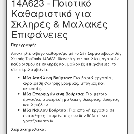
14A623 - Ποιοτικό
Καθαριστικό για
Σκληρές & Μαλακές
Επιφάνειες
Περιγραφή:
Αποκτήστε άψογο καθαρισμό με το Σετ Συρματόβουρτσες
Χειρός TopTools 14A623!
Ιδανικό για ποικιλία εργασιών
καθαρισμού σε σκληρές και μαλακές επιφάνειες,
το
σετ περιλαμβάνει:
Μία Ατσάλινη Βούρτσα:
Για βαριά εργασία,
αφαίρεση σκληρής βρωμιάς,
μπογιάς και
σκουριάς.
Μία Επορειχάλκινη Βούρτσα:
Για μέτρια
εργασία,
αφαίρεση μαλακής σκουριάς,
βρωμιάς
και λεκέδων.
Μία Νάιλον Βούρτσα:
Για απαλή εργασία σε
ευαίσθητες επιφάνειες που δεν θέλετε να
γρατζουνιστούν.
Χαρακτηριστικά: