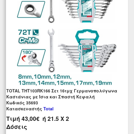
TOTAL THT103RK166 Σετ 16τμχ Γερμανοπολύγωνα
Καστάνιας με Ίσια και Σπαστή Κεφαλή
Kωδικός 35693
Κατασκευαστής
Total
Τιμή
43,00€
ή
21.5
X 2
Δόσεις