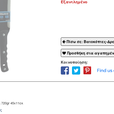
Εξαντλημένο
Πίσω σε: Βατοκόπτες-Δρ
Προσθήκη στα αγαπημέ
Κοινοποίηση:
720gr 45x11εκ
ής