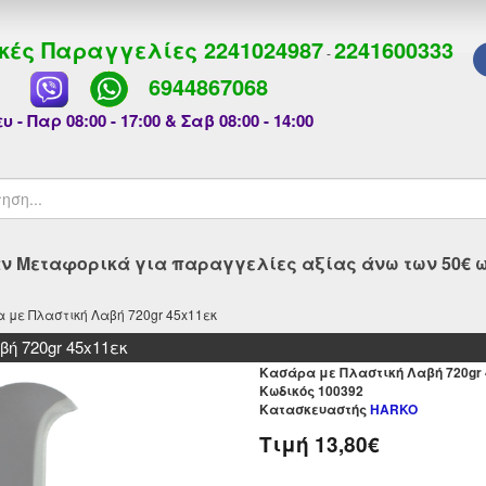
κές Παραγγελίες
2241024987
2241600333
-
6944867068
υ - Παρ 08:00 - 17:00 & Σαβ 08:00 - 14:00
 Μεταφορικά για παραγγελίες αξίας άνω των 50€ ως
 με Πλαστική Λαβή 720gr 45x11εκ
ή 720gr 45x11εκ
Κασάρα με Πλαστική Λαβή 720gr 
Kωδικός 100392
Κατασκευαστής
HARKO
Τιμή
13,80€