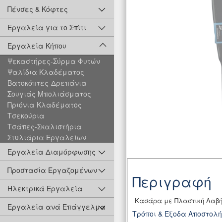
Πένσες & Κόφτες
Εργαλεία για το Σπίτι
Εργαλεία Κήπου
Ψεκαστήρες-Σύρμα Φυτών
Ψαλίδια Κλαδέματος
Βατοκόπτες-Δρεπάνια
Σουγιάς Μπολιάσματος
Πριόνια Κλαδέματος
Τσεκούρια
Τσάπες-Σκαλιστήρια
Στυλιάρια Εργαλείων
Εργαλεία Διαμόρφωσης
Προστασία Εργαζομένων
Περιγραφή
Ηλεκτρικά Εργαλεία
Κασάρα με Πλαστική Λαβή 
Εργαλεία ανά Επάγγελμα
Τρόποι & Έξοδα Αποστολ