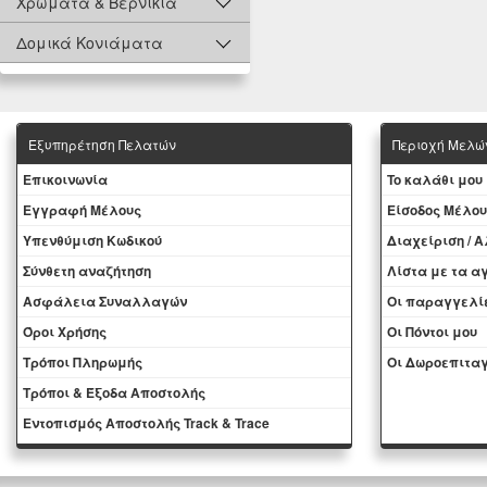
Χρώματα & Βερνίκια
Δομικά Κονιάματα
Εξυπηρέτηση Πελατών
Περιοχή Mελώ
Eπικοινωνία
To καλάθι μου
Εγγραφή Μέλους
Eίσοδος Μέλου
Yπενθύμιση Κωδικού
Διαχείριση / 
Σύνθετη αναζήτηση
Λίστα με τα 
Ασφάλεια Συναλλαγών
Oι παραγγελί
Όροι Χρήσης
Οι Πόντοι μου
Τρόποι Πληρωμής
Oι Δωροεπιταγ
Τρόποι & Έξοδα Αποστολής
Εντοπισμός Αποστολής Track & Trace