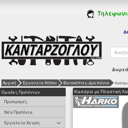
Τηλεφωνι
Δε
Δωρεάν
Αρχική
Εργαλεία Κήπου
Βατοκόπτες-Δρεπάνια
Κασάρα
Κασάρα με Πλαστική Λαβ
Oμαδες Προϊόντων
Προσφορές
Νέα Προϊόντα
Εργαλεία Χειρός