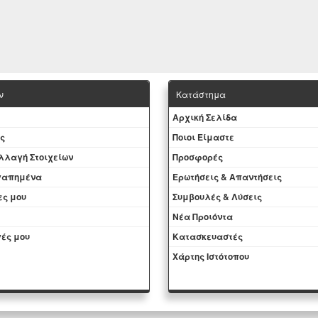
ν
Κατάστημα
Aρχική Σελίδα
ς
Ποιοι Είμαστε
Aλλαγή Στοιχείων
Προσφορές
αγαπημένα
Ερωτήσεις & Απαντήσεις
ες μου
Συμβουλές & Λύσεις
Νέα Προιόντα
ές μου
Kατασκευαστές
Χάρτης Ιστότοπου