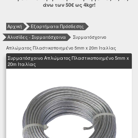
άνω των 50€ ως 4kgr!
Αρχική
Εξαρτήματα Πρόσδεσης
Αλυσίδες - Συρματόσχοινα
Συρματόσχοινο
Απλώματος Πλαστικοποιημένο 5mm x 20m Ιταλίας
Συρματόσχοινο Απλώματος Πλαστικοποιημένο 5mm x
20m Ιταλίας