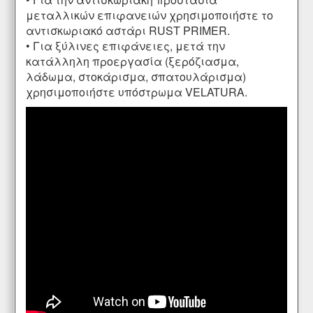
μεταλλικών επιφανειών χρησιμοποιήστε το
αντισκωριακό αστάρι
RUST PRIMER
.
• Για ξύλινες επιφάνειες, μετά την
κατάλληλη προεργασία (ξερόζιασμα,
λάδωμα
,
στοκάρισμα
,
σπατουλάρισμα
)
χρησιμοποιήστε υπόστρωμα
VELATURA
.