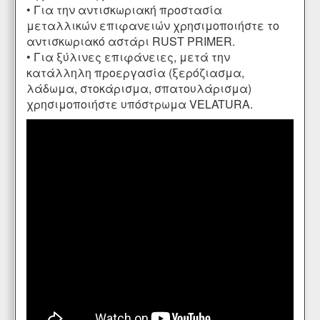
• Για την αντισκωριακή προστασία
μεταλλικών επιφανειών χρησιμοποιήστε το
αντισκωριακό αστάρι
RUST PRIMER
.
• Για ξύλινες επιφάνειες, μετά την
κατάλληλη προεργασία (ξερόζιασμα,
λάδωμα
,
στοκάρισμα
,
σπατουλάρισμα
)
χρησιμοποιήστε υπόστρωμα
VELATURA
.