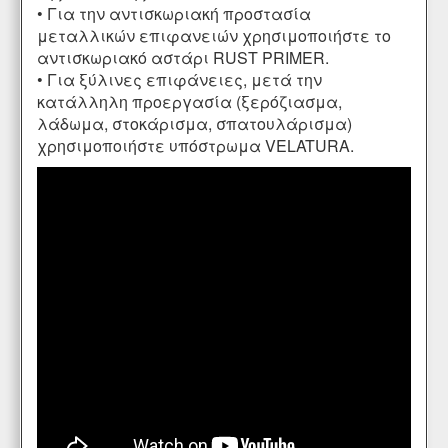
• Για την αντισκωριακή προστασία
μεταλλικών επιφανειών χρησιμοποιήστε το
αντισκωριακό αστάρι
RUST PRIMER
.
• Για ξύλινες επιφάνειες, μετά την
κατάλληλη προεργασία (ξερόζιασμα,
λάδωμα
,
στοκάρισμα
,
σπατουλάρισμα
)
χρησιμοποιήστε υπόστρωμα
VELATURA
.