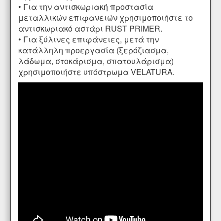
• Για την αντισκωριακή προστασία
μεταλλικών επιφανειών χρησιμοποιήστε το
αντισκωριακό αστάρι
RUST PRIMER
.
• Για ξύλινες επιφάνειες, μετά την
κατάλληλη προεργασία (ξερόζιασμα,
λάδωμα
,
στοκάρισμα
,
σπατουλάρισμα
)
χρησιμοποιήστε υπόστρωμα
VELATURA
.