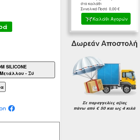
στο καλάθι
Συνολικό Ποσό 0,00 €
Καλάθι Αγορών
ρά
M SILICONE
Μετάλλου - Ξύ
να