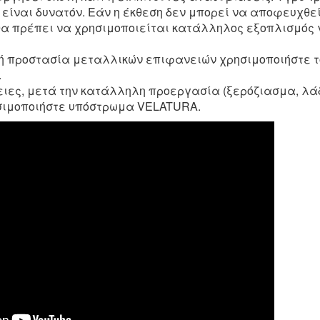
 είναι δυνατόν. Εάν η έκθεση δεν μπορεί να αποφευχθε
θα πρέπει να χρησιμοποιείται κατάλληλος εξοπλισμός 
ακή προστασία μεταλλικών επιφανειών χρησιμοποιήστε 
.
ειες, μετά την κατάλληλη προεργασία (ξερόζιασμα,
λά
ησιμοποιήστε υπόστρωμα
VELATURA
.