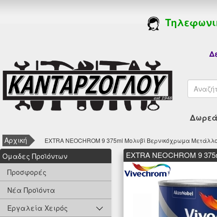
Τηλεφωνι
Δε
Δωρεάν
Αρχική
EXTRA NEOCHROM 9 375ml Μολυβί Βερνικόχρωμα Μετάλλο
EXTRA NEOCHROM 9 375m
Oμαδες Προϊόντων
Προσφορές
Νέα Προϊόντα
Εργαλεία Χειρός