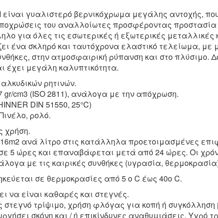
ίναι γυαλιστερό βερνικόχρωμα μεγάλης αντοχής, που 
 αποχρώσεις του αναλλοίωτες προσφέροντας προστασία
ληλο για όλες τις εσωτερικές ή εξωτερικές μεταλλικές 
ει ένα σκληρό και ταυτόχρονα ελαστικό τελείωμα, με 
υνθήκες, στην ατμοσφαιρική ρύπανση και στο πλύσιμο. 
ι έχει μεγάλη καλυπτικότητα.
αλκυδικών ρητινών.
17 gr/cm3 (ISO 2811), ανάλογα με την απόχρωση.
THINNER DIN 51550, 25°C)
ινέλο, ρολό.
ς χρήση.
-16m2 ανά λίτρο στις κατάλληλα προετοιμασμένες επι
σε 5 ώρες και επαναβάφεται μετά από 24 ώρες. Οι χρόν
λογα με τις καιρικές συνθήκες (υγρασία, θερμοκρασία)
κεύεται σε θερμοκρασίες από 5 ο C έως 40ο C.
ει να είναι καθαρές και στεγνές.
ς στεγνό τρίψιμο, χρήση φλόγας για κοπή ή συγκόλλησ
ργήσει σκόνη και / ή επικίνδυνες αναθυμιάσεις. Υγρό τ