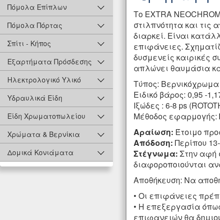
Πόμολα Επίπλων
Το EXTRA NEOCHROM ε
στιλπνότητα και τις
Πόμολα Πόρτας
διαρκεί. Είναι κατάλ
Σπίτι - Κήπος
επιφάνειες. Σχηματίζ
δυσμενείς καιρικές σ
Εξαρτήματα Πρόσδεσης
απλώνει θαυμάσια κα
Ηλεκτρολογικό Υλικό
Τύπος: Βερνικόχρωμα 
Ειδικό βάρος: 0,95 -1,
Υδραυλικά Είδη
Ιξώδες : 6-8 ps (ROTO
Μέθοδος εφαρμογής: Π
Είδη Χρωματοπωλείου
Αραίωση:
Έτοιμο προ
Χρώματα & Βερνίκια
Απόδοση:
Περίπου 13
Δομικά Κονιάματα
Στέγνωμα:
Στην αφή 
διαφοροποιούνται ανά
Αποθήκευση: Να αποθη
• Οι επιφάνειες πρέπ
• Η επεξεργασία όπω
επιφανειών θα δημιου