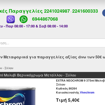
κές Παραγγελίες
2241024987
2241600333
-
6944867068
υ - Παρ 08:00 - 17:00 & Σαβ 08:00 - 14:00
 Μεταφορικά για παραγγελίες αξίας άνω των 50€ ως
υ - Ξύλου
l Μολυβί Βερνικόχρωμα Μετάλλου - Ξύλου
EXTRA NEOCHROM 9 375ml Μολυβ
Ξύλου
Kωδικός 86264
Κατασκευαστής
Vivechrom
Τιμή
5,40€