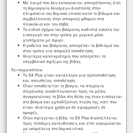
Με λαιμό που δεν εκτονώνεται αποτρέποντας έτσι
τη δημιουργία δυνάμεων διαστολής στην
επιφάνεια του δομικού υλικού κατά το βίδωμα και
συμβάλλοντας στην αποφυγή φθορών στα
πλακάκια και τον σοβά.
Το ειδικό σχήμα του βύσματος καθιστά εύκολη την
εισαγωγή του στην τρύπα με μερικά μόνο
χτυπήματα με σφυρί.
Η ροδέλα του βύσματος αποτρέπει το βύθισμά του
στην τρύπα για ασφαλή τοποθέτηση.
Ιδιαίτερα καλό κράτημα που αποτρέπει το
υπερβολικό σφίξιμο της βίδας.
Λειτουργικότητα
Το SX Plus είναι κατάλληλο για προτοποθέτηση
και απευθείας τοποθέτηση.
Όταν τοποθετείται το βύσμα, τα πτερύγια
στερέωσης αναδιπλώνονται προς τα μέσα,
συγκρατώντας τη βίδα στη θέση της όταν εισάγεται
στο βύσμα και εμποδίζοντας πτώση της, κάτι που
είναι ιδιαίτερα χρήσιμο σε εφαρμογές σε
οροφές.
Όταν σφίγγεται η βίδα, το SX Plus διαστέλλεται
προς τέσσερις κατευθύνσεις και έτσι αγκυρώνεται
με ασφάλεια στο δομικό υλικό.