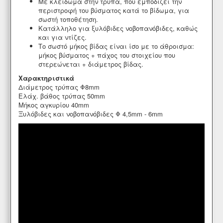
Με κλείδωμα στην τρύπα, που εμποδίζει την
περιστροφή του βύσματος κατά το βίδωμα, για
σωστή τοποθέτηση.
Κατάλληλο για ξυλόβιδες νοβοπανόβιδες, καθώς
και για ντίζες.
Το σωστό μήκος βίδας είναι ίσο με το άθροισμα:
μήκος βύσματος + πάχος του στοιχείου που
στερεώνεται + διάμετρος βίδας.
Χαρακτηριστικά
Διάμετρος τρύπας Φ8mm
Ελάχ. βάθος τρύπας 50mm
Μήκος αγκυρίου 40mm
Ξυλόβιδες και νοβοπανόβιδες Φ 4,5mm - 6mm