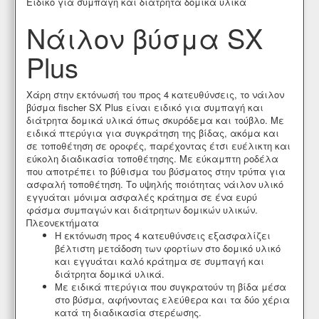
Ειδικό για συμπαγή και διάτρητα δομικά υλικά
Νάιλον βύσμα SX
Plus
Χάρη στην εκτόνωσή του προς 4 κατευθύνσεις, το νάιλον
βύσμα fischer SX Plus είναι ειδικό για συμπαγή και
διάτρητα δομικά υλικά όπως σκυρόδεμα και τούβλο. Με
ειδικά πτερύγια για συγκράτηση της βίδας, ακόμα και
σε τοποθέτηση σε οροφές, παρέχοντας έτσι ευέλικτη και
εύκολη διαδικασία τοποθέτησης. Με εύκαμπτη ροδέλα
που αποτρέπει το βύθισμα του βύσματος στην τρύπα για
ασφαλή τοποθέτηση. Το υψηλής ποιότητας νάιλον υλικό
εγγυάται μόνιμα ασφαλές κράτημα σε ένα ευρύ
φάσμα συμπαγών και διάτρητων δομικών υλικών.
Πλεονεκτήματα
Η εκτόνωση προς 4 κατευθύνσεις εξασφαλίζει
βέλτιστη μετάδοση των φορτίων στο δομικό υλικό
και εγγυάται καλό κράτημα σε συμπαγή και
διάτρητα δομικά υλικά.
Με ειδικά πτερύγια που συγκρατούν τη βίδα μέσα
στο βύσμα, αφήνοντας ελεύθερα και τα δύο χέρια
κατά τη διαδικασία στερέωσης.