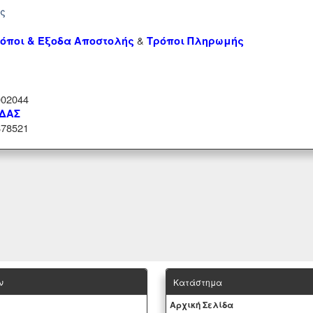
ής
&
όποι & Έξοδα Αποστολής
Τρόποι Πληρωμής
02044
ΑΔΑΣ
78521
ν
Κατάστημα
Aρχική Σελίδα