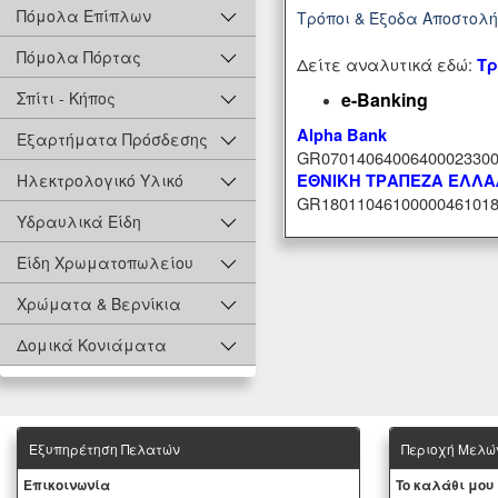
Πόμολα Επίπλων
Τρόποι & Έξοδα Αποστολ
Πόμολα Πόρτας
Δείτε αναλυτικά εδώ:
Τρ
e-Banking
Σπίτι - Κήπος
Alpha Bank
Εξαρτήματα Πρόσδεσης
GR07014064006400023300
ΕΘΝΙΚΗ ΤΡΑΠΕΖΑ ΕΛΛ
Ηλεκτρολογικό Υλικό
GR18011046100000461018
Υδραυλικά Είδη
Είδη Χρωματοπωλείου
Χρώματα & Βερνίκια
Δομικά Κονιάματα
Εξυπηρέτηση Πελατών
Περιοχή Mελώ
Eπικοινωνία
To καλάθι μου