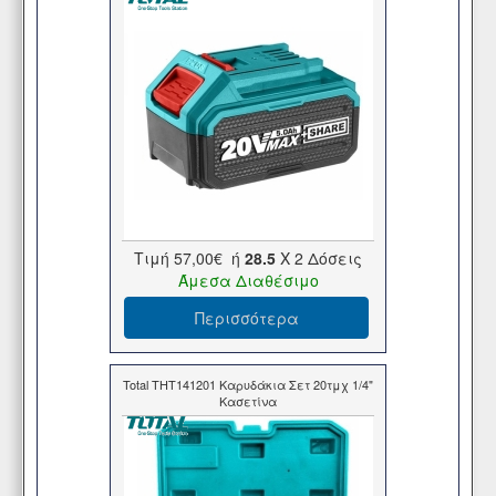
Τιμή
57,00€
ή
28.5
X 2 Δόσεις
Άμεσα Διαθέσιμο
Περισσότερα
Total THT141201 Καρυδάκια Σετ 20τμχ 1/4"
Κασετίνα