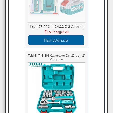
Τιμή
73,00€
ή
24.33
X 3 Δόσεις
Εξαντλημένο
Περισσότερα
Total THT121201 Καρυδάκια Σετ 20τμχ 1/2"
Κασετίνα