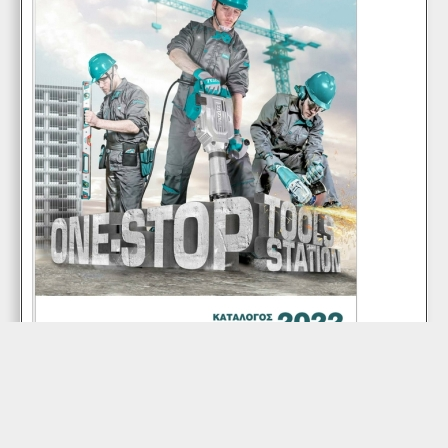
Διαθέσιμες Δόσεις
Eφάπαξ
1X119