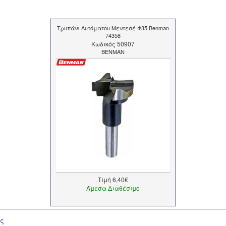
Τρυπάνι Αυτόματου Μεντεσέ Φ35 Benman
74358
Kωδικός 50907
BENMAN
Τιμή
6,40€
Άμεσα Διαθέσιμο
ής