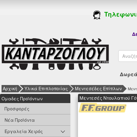
Τηλεφωνι
Δε
Δωρεάν
Αρχική
Υλικά Επιπλοποιίας
Μεντεσέδες Επίπλων
Μεντ
Μεντεσές Ντουλαπιού Γό
Oμαδες Προϊόντων
Προσφορές
Νέα Προϊόντα
Εργαλεία Χειρός