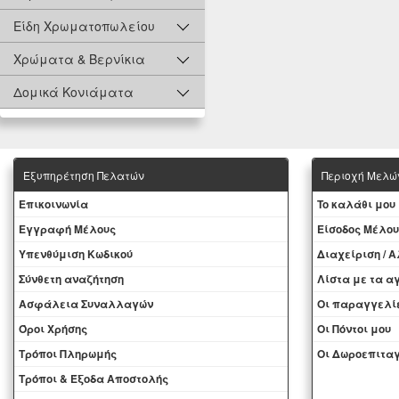
Είδη Χρωματοπωλείου
Χρώματα & Βερνίκια
Δομικά Κονιάματα
Εξυπηρέτηση Πελατών
Περιοχή Mελώ
Eπικοινωνία
To καλάθι μου
Εγγραφή Μέλους
Eίσοδος Μέλου
Yπενθύμιση Κωδικού
Διαχείριση / 
Σύνθετη αναζήτηση
Λίστα με τα 
Ασφάλεια Συναλλαγών
Oι παραγγελί
Όροι Χρήσης
Οι Πόντοι μου
Τρόποι Πληρωμής
Oι Δωροεπιταγ
Τρόποι & Έξοδα Αποστολής