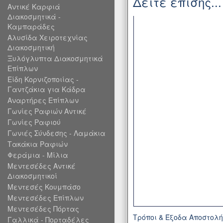
Δείτε επίσης...
Αντικέ Καρφιά
Διακοσμητικά -
Καμπαράδες
Αλυσίδα Χειροτεχνίας
Διακοσμητική
Ξυλόγλυπτα Διακοσμητικά
Επίπλων
Είδη Κορνιζοποιίας -
Γαντζάκια για Κάδρα
Αναρτήρες Επίπλων
Γωνίες Ραφιών Αντικέ
Γωνίες Ραφιού
Γωνιές Σύνδεσης - Λαμάκια
Τακάκια Ραφιών
Φεράμια - Μίλια
Μεντεσέδες Αντικέ
Διακοσμητικοί
Μεντεσές Κουμπάσο
Μεντεσέδες Επίπλων
Μεντεσέδες Πόρτας
Τρόποι & Έξοδα Αποστολ
Γαλλικά - Πορταδέλες