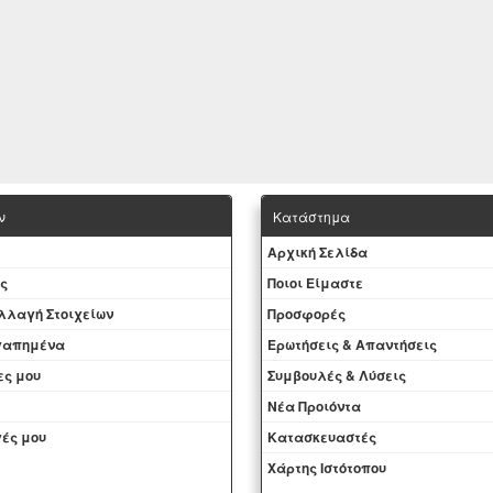
ν
Κατάστημα
Aρχική Σελίδα
ς
Ποιοι Είμαστε
Aλλαγή Στοιχείων
Προσφορές
αγαπημένα
Ερωτήσεις & Απαντήσεις
ες μου
Συμβουλές & Λύσεις
Νέα Προιόντα
ές μου
Kατασκευαστές
Χάρτης Ιστότοπου