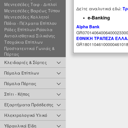
Μεντεσέδες Ταφ - Διπλοί
Δείτε αναλυτικά εδώ:
Τρ
Μεντεσέδες Βαρέως Τύπου
Μεντεσέδες Κολλητοί
e-Banking
Πόδια - Πέλματα Επίπλου
Alpha Bank
Ρόδες Επίπλων-Ράουλα
GR07014064006400023300
Αντιολισθητικά Σιλικόνης
ΕΘΝΙΚΗ ΤΡΑΠΕΖΑ ΕΛΛ
Τσοχάκια Επίπλων
GR18011046100000461018
Προστατευτικά Γωνιάς &
Πόρτας
Κλειδαριές & Σύρτες
Πόμολα Επίπλων
Πόμολα Πόρτας
Σπίτι - Κήπος
Εξαρτήματα Πρόσδεσης
Ηλεκτρολογικό Υλικό
Υδραυλικά Είδη