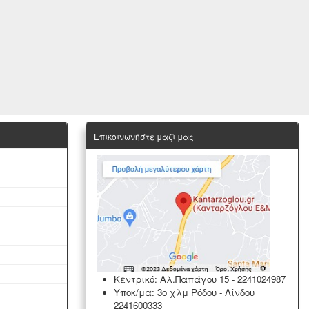
Επικοινωνήστε μαζί μας
Κεντρικό: Αλ.Παπάγου 15
-
2241024987
Υποκ/μα: 3ο χλμ Ρόδου - Λίνδου
2241600333