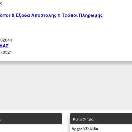
ής
&
όποι & Έξοδα Αποστολής
Τρόποι Πληρωμής
02044
ΑΔΑΣ
78521
ν
Κατάστημα
Aρχική Σελίδα