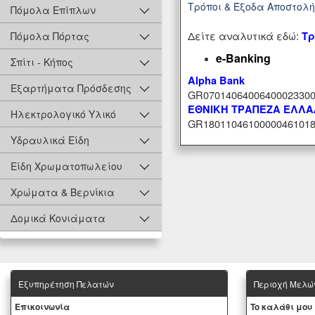
Τρόποι & Έξοδα Αποστολ
Πόμολα Επίπλων
Δείτε αναλυτικά εδώ:
Τρ
Πόμολα Πόρτας
e-Banking
Σπίτι - Κήπος
Alpha Bank
Εξαρτήματα Πρόσδεσης
GR07014064006400023300
ΕΘΝΙΚΗ ΤΡΑΠΕΖΑ ΕΛΛ
Ηλεκτρολογικό Υλικό
GR18011046100000461018
Υδραυλικά Είδη
Είδη Χρωματοπωλείου
Χρώματα & Βερνίκια
Δομικά Κονιάματα
Εξυπηρέτηση Πελατών
Περιοχή Mελώ
Eπικοινωνία
To καλάθι μου