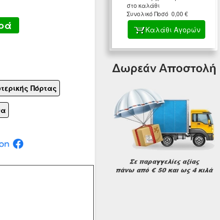
στο καλάθι
Συνολικό Ποσό 0,00 €
ρά
Καλάθι Αγορών
ωτερικής Πόρτας
να