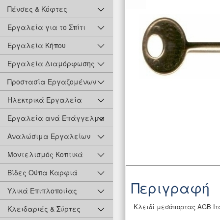
Πένσες & Κόφτες
Εργαλεία για το Σπίτι
Εργαλεία Κήπου
Εργαλεία Διαμόρφωσης
Προστασία Εργαζομένων
Ηλεκτρικά Εργαλεία
Εργαλεία ανά Επάγγελμα
Αναλώσιμα Εργαλείων
Μοντελισμός Κοπτικά
Βίδες Ούπα Καρφιά
Περιγραφή
Υλικά Επιπλοποιίας
Κλειδί μεσόπορτας AGB Ιτ
Κλειδαριές & Σύρτες