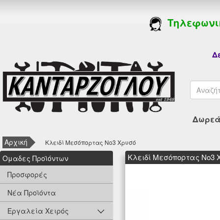
Τηλεφωνι
Δε
Δωρεάν
Αρχική
Κλειδί Μεσόπορτας Νο3 Χρυσό
Κλειδί Μεσόπορτας Νο3 
Oμαδες Προϊόντων
Προσφορές
Νέα Προϊόντα
Εργαλεία Χειρός