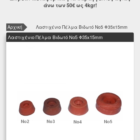
άνω των 50€ ως 4kgr!
Αρχική
Λαστιχένιο Πέλμα Βιδωτό Νο5 Φ35x15mm
Λαστιχένιο Πέλμα Βιδωτό Νο5 Φ35x15mm