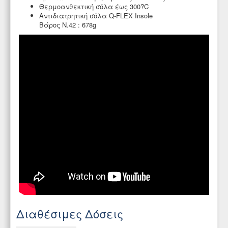
Θερμοανθεκτική σόλα έως 300?C
Αντιδιατρητική σόλα Q-FLEX Insole
Βάρος Ν.42 : 678g
Διαθέσιμες Δόσεις