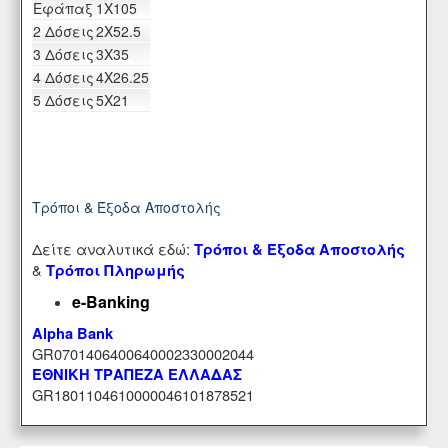
Eφάπαξ
1X105
2 Δόσεις
2X52.5
3 Δόσεις
3X35
4 Δόσεις
4X26.25
5 Δόσεις
5X21
Τρόποι & Έξοδα Αποστολής
Δείτε αναλυτικά εδώ:
Τρόποι & Έξοδα Αποστολής
&
Τρόποι Πληρωμής
e-Banking
Alpha Bank
GR0701406400640002330002044
ΕΘΝΙΚΗ ΤΡΑΠΕΖΑ ΕΛΛΑΔΑΣ
GR1801104610000046101878521