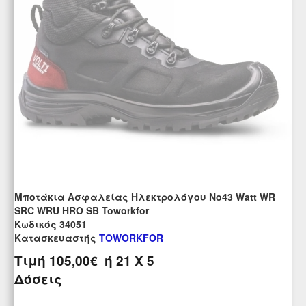
Μποτάκια Ασφαλείας Ηλεκτρολόγου Νο43 Watt WR
SRC WRU HRO SB Toworkfor
Kωδικός 34051
Κατασκευαστής
TOWORKFOR
Τιμή
105,00€
ή
21
X 5
Δόσεις