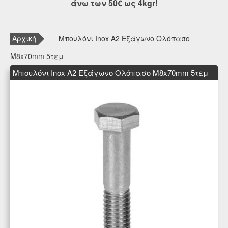
άνω των 50€ ως 4kgr!
Αρχική
Μπουλόνι Inox A2 Εξάγωνο Ολόπασο
M8x70mm 5τεμ
Μπουλόνι Inox A2 Εξάγωνο Ολόπασο M8x70mm 5τεμ