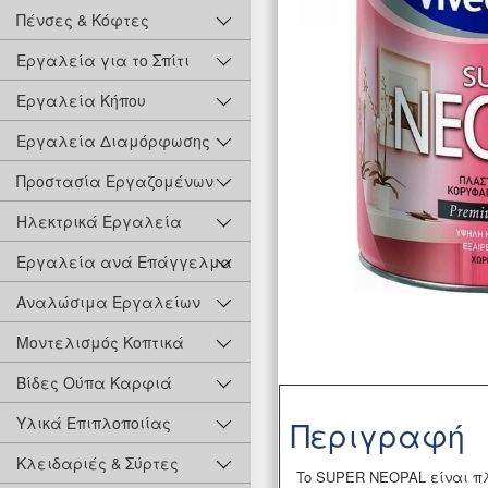
Πένσες & Κόφτες
Εργαλεία για το Σπίτι
Εργαλεία Κήπου
Εργαλεία Διαμόρφωσης
Προστασία Εργαζομένων
Ηλεκτρικά Εργαλεία
Εργαλεία ανά Επάγγελμα
Αναλώσιμα Εργαλείων
Μοντελισμός Κοπτικά
Βίδες Ούπα Καρφιά
Υλικά Επιπλοποιίας
Περιγραφή
Κλειδαριές & Σύρτες
To SUPER NEOPAL είναι πλ