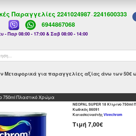
κές Παραγγελίες
2241024987
2241600333
-
6944867068
υ - Παρ 08:00 - 17:00 & Σαβ 08:00 - 14:00
 Μεταφορικά για παραγγελίες αξίας άνω των 50€ ως
ο 750ml Πλαστικό Χρώμα
NEOPAL SUPER 18 Κίτρινο 750ml 
Kωδικός 86091
Κατασκευαστής
Vivechrom
Τιμή
7,00€