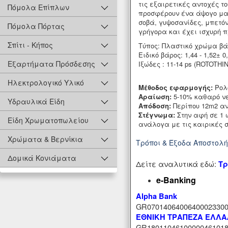
τις εξαιρετικές αντοχές τ
Πόμολα Επίπλων
προσφέρουν ένα άψογο μα
σοβά, γυψοσανίδες, μπετό
Πόμολα Πόρτας
γρήγορα και έχει ισχυρή 
Σπίτι - Κήπος
Τύπος: Πλαστικό χρώμα β
Ειδικό βάρος: 1,44 - 1,52±
Εξαρτήματα Πρόσδεσης
Ιξώδες : 11-14 ps (ROTOTHI
Ηλεκτρολογικό Υλικό
Μέθοδος εφαρμογής:
Ρολό
Αραίωση:
5-10% καθαρό νε
Υδραυλικά Είδη
Απόδοση:
Περίπου 12m2 αν
Στέγνωμα:
Στην αφή σε 1 
Είδη Χρωματοπωλείου
ανάλογα με τις καιρικές 
Χρώματα & Βερνίκια
Τρόποι & Έξοδα Αποστολ
Δομικά Κονιάματα
Δείτε αναλυτικά εδώ:
Τρ
e-Banking
Alpha Bank
GR07014064006400023300
ΕΘΝΙΚΗ ΤΡΑΠΕΖΑ ΕΛΛ
GR18011046100000461018