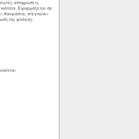
λοίωτες αποχρώσεις
ικότητα. Εφαρμόζεται σε
ει θαυμάσια, στεγνώνει
λωση της φλόγας.
οιούνται