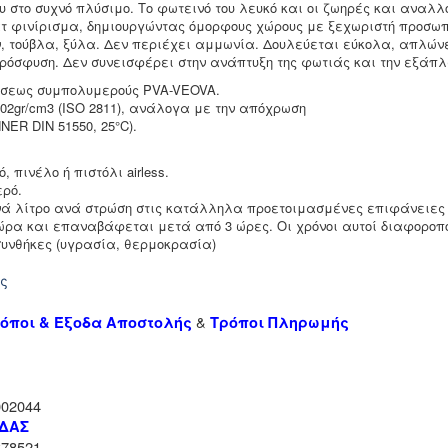
ου στο συχνό πλύσιμο. Το φωτεινό του λευκό και οι ζωηρές και αναλ
τ φινίρισμα, δημιουργώντας όμορφους χώρους με ξεχωριστή προσωπ
ν, τούβλα, ξύλα. Δεν περιέχει αμμωνία. Δουλεύεται εύκολα, απλών
πρόσφυση. Δεν συνεισφέρει στην ανάπτυξη της φωτιάς και την εξάπ
άσεως συμπολυμερούς PVA-VEOVA.
 0,02gr/cm3 (ISO 2811), ανάλογα με την απόχρωση
NNER DIN 51550, 25°C).
, πινέλο ή πιστόλι airless.
ρό.
ά λίτρο ανά στρώση στις κατάλληλα προετοιμασμένες επιφάνειες
ώρα και επαναβάφεται μετά από 3 ώρες. Οι χρόνοι αυτοί διαφοροπ
συνθήκες (υγρασία, θερμοκρασία)
ής
&
όποι & Έξοδα Αποστολής
Τρόποι Πληρωμής
02044
ΑΔΑΣ
78521